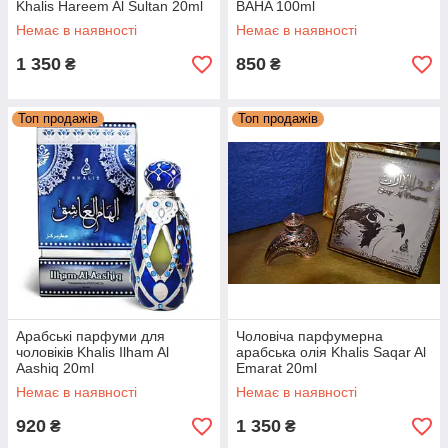
Khalis Hareem Al Sultan 20ml
BAHA 100ml
Немає в наявності
Немає в наявності
1 350
850
₴
₴
Топ продажів
Топ продажів
Арабські парфуми для
Чоловіча парфумерна
чоловіків Khalis Ilham Al
арабська олія Khalis Saqar Al
Aashiq 20ml
Emarat 20ml
Немає в наявності
Немає в наявності
920
1 350
₴
₴