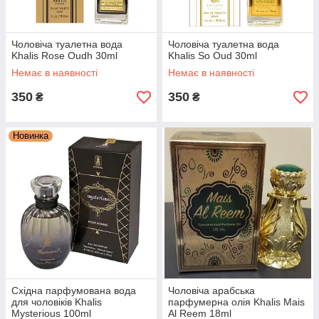
Чоловіча туалетна вода
Чоловіча туалетна вода
Khalis Rose Oudh 30ml
Khalis So Oud 30ml
Немає в наявності
Немає в наявності
350
350
₴
₴
Новинка
Східна парфумована вода
Чоловіча арабська
для чоловіків Khalis
парфумерна олія Khalis Mais
Mysterious 100ml
Al Reem 18ml