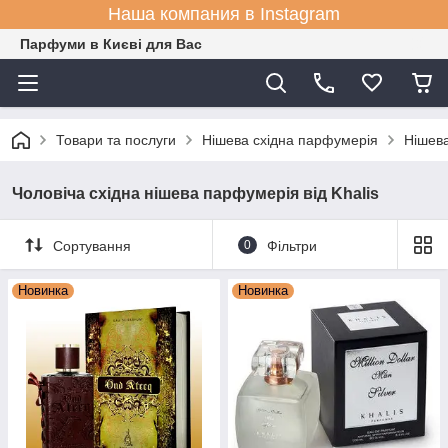
Наша компания в Instagram
Парфуми в Києві для Вас
Товари та послуги
Нішева східна парфумерія
Нішева
Чоловіча східна нішева парфумерія від Khalis
Сортування
0
Фільтри
Новинка
Новинка