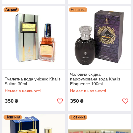
Акция!
Новинка
Чоловіча східна
Туалетна вода унісекс Khalis
парфумована вода Khalis
Sultan 30ml
Eloquence 100ml
Немає в наявності
Немає в наявності
350
350
₴
₴
Новинка
Новинка