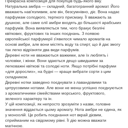
Прекрасна композиція для покупців будь-якого віку.
Натуральна амбра — складний, багатогранний аромат. Його
вважають нав'язливим, але він, безсумнівно, діє. Вона надає
парфумам солодкого, терпкого присмаку. Її вважають за
душною, але саме олії амбри входять до більшості арабських
парфумів. Вона виявляється тим, чого бракує безлічі
квіткових, фруктових та інших поєднань. З появою
європейської парфумерії з'явилося чимало ароматів на
основі амбри, але вони містять воду та спирт, що й дає змогу
так легко відрізняти два види парфумів.
Деревні ноти не вважаються важкими, але їх люблять і
чоловіки, і жінки. Вони здаються дещо швидшими за
легковажні квіткові та солодкі ноти. Якщо потрібні парфуми
«для дорослих», на будні — краще вибрати сорти з цим
складником.
Деревні нотки заведено поєднувати з лавандовими та
цитрусовими нотами. Але вони не менш успішно поєднуються
з ароматичними сімействами морського, фруктового,
зеленого характеру та ін.
У цій композиції, як непросто зрозуміти з назви, головне
значення віддається цьому аромату. Нота амбри не єдина, як
у моноолій. Це робить поєднання нот вкрай дієвим,
сприйманим на свідомому рівні. Її дію можна вважати
магічною.