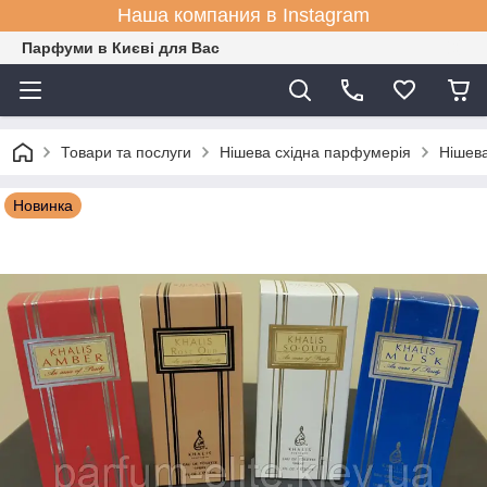
Наша компания в Instagram
Парфуми в Києві для Вас
Товари та послуги
Нішева східна парфумерія
Нішева
Новинка