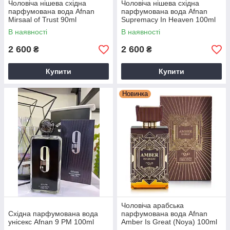
Чоловіча нішева східна
Чоловіча нішева східна
парфумована вода Afnan
парфумована вода Afnan
Mirsaal of Trust 90ml
Supremacy In Heaven 100ml
В наявності
В наявності
2 600
2 600
₴
₴
Купити
Купити
Новинка
Чоловіча арабська
Східна парфумована вода
парфумована вода Afnan
унісекс Afnan 9 PM 100ml
Amber Is Great (Noya) 100ml