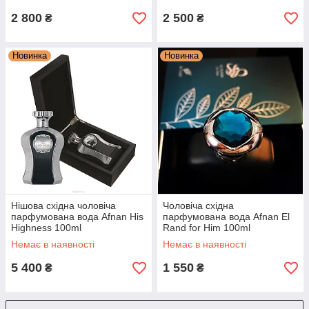
2 800
2 500
₴
₴
Новинка
Новинка
Нішова східна чоловіча
Чоловіча східна
парфумована вода Afnan His
парфумована вода Afnan El
Highness 100ml
Rand for Him 100ml
Немає в наявності
Немає в наявності
5 400
1 550
₴
₴