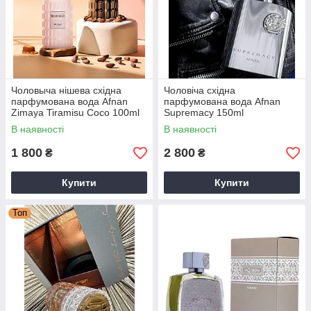
Чоловыча нішева східна
Чоловіча східна
парфумована вода Afnan
парфумована вода Afnan
Zimaya Tiramisu Coco 100ml
Supremacy 150ml
В наявності
В наявності
1 800
2 800
₴
₴
Купити
Купити
Топ