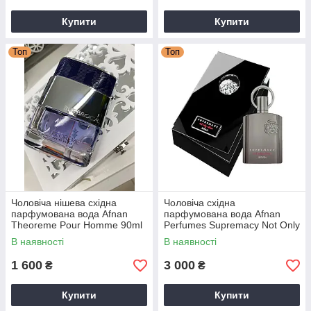
Купити
Купити
Топ
Топ
Чоловіча нішева східна
Чоловіча східна
парфумована вода Afnan
парфумована вода Afnan
Theoreme Pour Homme 90ml
Perfumes Supremacy Not Only
Intense 100ml
В наявності
В наявності
1 600
3 000
₴
₴
Купити
Купити