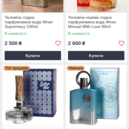
Чоловіча східна
Чоловіча нішева східна
парфумована вода Afnan
парфумована вода Afnan
Supremacy 100ml
Mirsaal With Love 90ml
В наявності
В наявності
2 500
2 600
₴
₴
Купити
Купити
Топ продажів
Новинка