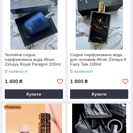
Чоловіча східна
Східна парфумована вода
парфумована вода Afnan
для чоловіків Afnan Zimaya A
Zimaya Royal Paragon 100ml
Fairy Tale 100ml
В наявності
В наявності
1 400
1 800
₴
₴
Купити
Купити
Новинка