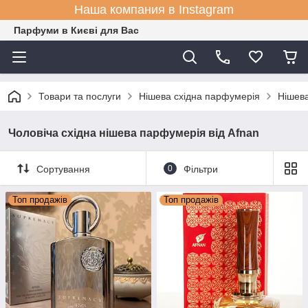
Наша компания в Instagram
Парфуми в Києві для Вас
Товари та послуги
Нішева східна парфумерія
Нішева
Чоловіча східна нішева парфумерія від Afnan
Сортування
0
Фільтри
Топ продажів
Топ продажів