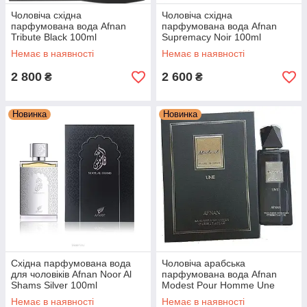
Чоловіча східна
Чоловіча східна
парфумована вода Afnan
парфумована вода Afnan
Tribute Black 100ml
Supremacy Noir 100ml
Немає в наявності
Немає в наявності
2 800
2 600
₴
₴
Новинка
Новинка
Східна парфумована вода
Чоловіча арабська
для чоловіків Afnan Noor Al
парфумована вода Afnan
Shams Silver 100ml
Modest Pour Homme Une
100ml
Немає в наявності
Немає в наявності