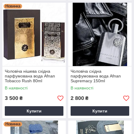
Новинка
Чоловіча нішева східна
Чоловіча східна
парфумована вода Afnan
парфумована вода Afnan
Tobacco Rush 80ml
Supremacy 150ml
В наявності
В наявності
3 500
2 800
₴
₴
Купити
Купити
Новинка