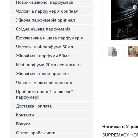
Новинки жіночої парфумерії
Чоловіча парфумерія оригінал
Жіноча парфумерія оригінал
Східна нішева парфумерія
Ексклюзивна нішева парфумерія
Чоловічі міні-парфуми 50мл.
Жіночі міні-парфуми 50мл.
Міні-парфуми 20мл.асортимент
Жіночі мініатюри оригінал
Чоловічі мініатюри оригінал
Пробники елітної та нішевої
парфумерії
Доставка і оплата
Контакти
Відгуки
Новинка в Україн
Оптові прайс-листи
SUPREMACY HOMME 