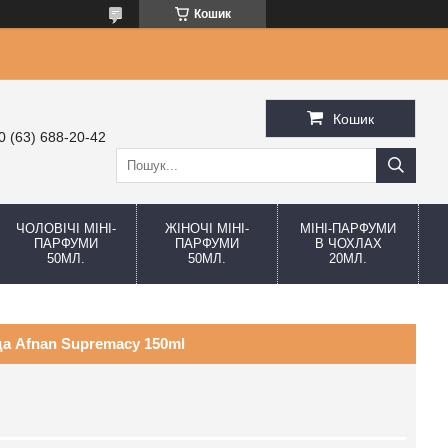
Кошик
Кошик
0 (63) 688-20-42
ЧОЛОВІЧІ МІНІ-
ЖІНОЧІ МІНІ-
МІНІ-ПАРФУМИ
ПАРФУМИ
ПАРФУМИ
В ЧОХЛАХ
50МЛ.
50МЛ.
20МЛ.
а Afnan Supremacy 150ml