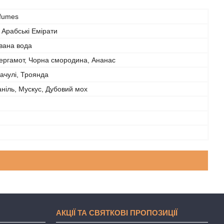
rfumes
 Арабські Емірати
ана вода
ергамот, Чорна смородина, Ананас
ачулі, Троянда
ніль, Мускус, Дубовий мох
АКЦІЇ ТА СВЯТКОВІ ПРОПОЗИЦІЇ