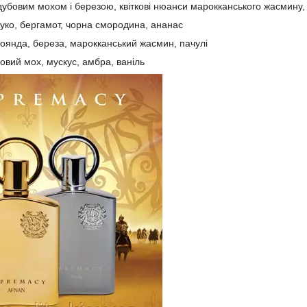
 дубовим мохом і березою, квіткові нюанси марокканського жасмину,
уко, бергамот, чорна смородина, ананас
оянда, береза, марокканський жасмин, пачулі
овий мох, мускус, амбра, ваніль