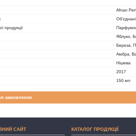
Afnan Pe
к
Об'єднані
ї продукції
Парфумов
Яблуко, Б
Береза, П
Амбра, Ва
Нішева
2017
150 мл
ля замовлення
ВНИЙ САЙТ
КАТАЛОГ ПРОДУКЦІЇ