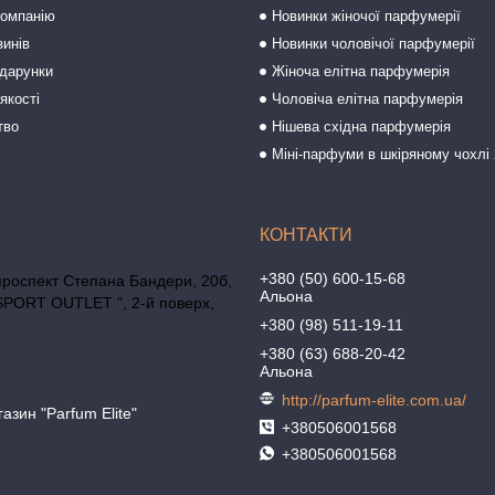
компанію
Новинки жіночої парфумерії
зинів
Новинки чоловічої парфумерії
одарунки
Жіноча елітна парфумерія
якості
Чоловіча елітна парфумерія
тво
Нішева східна парфумерія
Міні-парфуми в шкіряному чохлі 
+380 (50) 600-15-68
проспект Степана Бандери, 20б,
Альона
SPORT OUTLET ", 2-й поверх,
+380 (98) 511-19-11
+380 (63) 688-20-42
Альона
http://parfum-elite.com.ua/
азин "Parfum Elite"
+380506001568
+380506001568