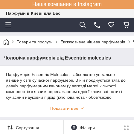
Наша компания в Instagram
Парфуми в Києві для Вас
Товари та послуги
Ексклюзивна нішева парфумерія
Чоловіча парфумерія від Escentric molecules
Парфумерія Escentric Molecules - абсолютно унікальне
явище у світі сучасної парфумерії. В ній поєднується тяга до
давніх парфумерним канонам (у вигляді малої кількості
компонентів з явним переважанням однієї ключової ноти) і
сучасний науковий підхід (ключова нота - обов'язково
штучного походження, тобто альдегід). Завдяки такому
Показати все
підходу парфумер Шон Геза досяг приголомшливого успіху з
випуском перших парфумів Escentric Molecules.
Escentric Molecules - це парфумерія унісекс, яка здебільшого
завдяки чистому, не-букетного аромату підходить як
Сортування
0
Фільтри
чоловікам, так і жінкам. Крім того, парфуми унісекс Escentric