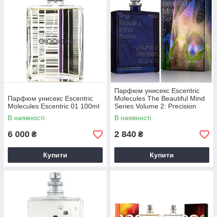
Парфюм унисекс Escentric
Парфюм унисекс Escentric
Molecules The Beautiful Mind
Molecules Escentric 01 100ml
Series Volume 2: Precision
and Grace 100ml(test)
В наявності
В наявності
6 000
2 840
₴
₴
Купити
Купити