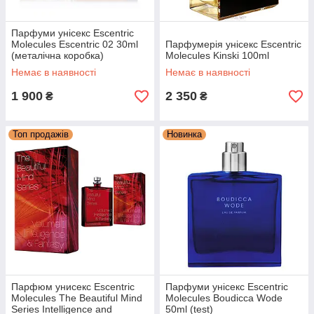
Парфуми унісекс Escentric
Molecules Escentric 02 30ml
Парфумерія унісекс Escentric
(металічна коробка)
Molecules Kinski 100ml
Немає в наявності
Немає в наявності
1 900
2 350
₴
₴
Топ продажів
Новинка
Парфюм унисекс Escentric
Парфуми унісекс Escentric
Molecules The Beautiful Mind
Molecules Boudicca Wode
Series Intelligence and
50ml (test)