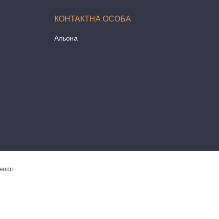
Альона
ності