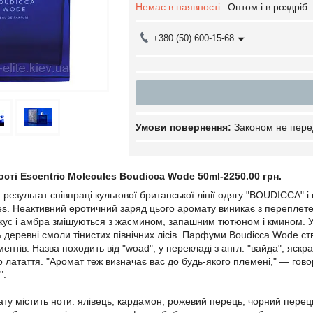
Немає в наявності
Оптом і в роздріб
+380 (50) 600-15-68
Законом не пере
ості Escentric Molecules Boudicca Wode 50ml-2250.00 грн.
езультат співпраці культової британської лінії одягу "BOUDICCA" і
les. Неактивний еротичний заряд цього аромату виникає з переплете
кус і амбра змішуються з жасмином, запашним тютюном і кмином. У
ь деревні смоли тінистих північних лісів. Парфуми Boudicca Wode ст
ентів. Назва походить від "woad", у перекладі з англ. "вайда", яск
 латаття. "Аромат теж визначає вас до будь-якого племені," — говор
".
ту містить ноти: ялівець, кардамон, рожевий перець, чорний перець,