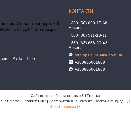
+380 (50) 600-15-68
проспект Степана Бандери, 20б,
Альона
SPORT OUTLET ", 2-й поверх,
+380 (98) 511-19-11
+380 (63) 688-20-42
Альона
http://parfum-elite.com.ua/
азин "Parfum Elite"
+380506001568
+380506001568
Сайт створений на маркетплейсі
Prom.ua
Интернет-Магазин "Parfum Elite" |
Поскаржитися на контент
|
Політика конфіденцій
Select Language
▼