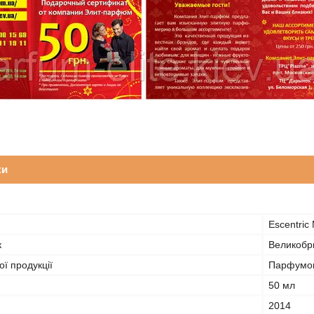
ки
Escentric
к
Великобр
ї продукції
Парфумов
50 мл
2014