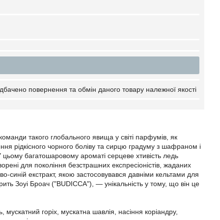
дбачено повернення та обмін даного товару належної якості
 команди такого глобального явища у світі парфумів, як
ння рідкісного чорного боліву та сирцю градуму з шафраном і
 цьому багатошаровому ароматі серцеве хтивість ледь
ворені для покоління безстрашних експресіоністів, жаданих
раво-синій екстракт, якою застосовувався давніми кельтами для
ить Зоуі Броач ("BUDICCA"), — унікальність у тому, що він це
 мускатний горіх, мускатна шавлія, насіння коріандру,