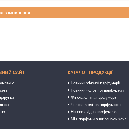
ля замовлення
ВНИЙ САЙТ
КАТАЛОГ ПРОДУКЦІЇ
компанію
Новинки жіночої парфумерії
зинів
Новинки чоловічої парфумерії
одарунки
Жіноча елітна парфумерія
якості
Чоловіча елітна парфумерія
тво
Нішева східна парфумерія
Міні-парфуми в шкіряному чохлі 