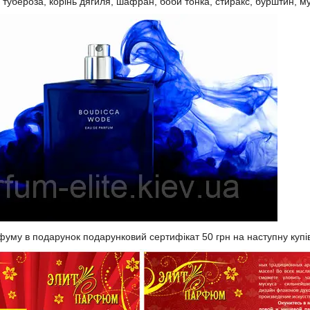
 тубероза, корінь дягиля, шафран, боби тонка, стиракс, бурштин, м
фуму в подарунок подарунковий сертифікат 50 грн на наступну купі