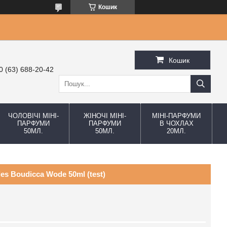
Кошик
Кошик
0 (63) 688-20-42
ЧОЛОВІЧІ МІНІ-
ЖІНОЧІ МІНІ-
МІНІ-ПАРФУМИ
ПАРФУМИ
ПАРФУМИ
В ЧОХЛАХ
50МЛ.
50МЛ.
20МЛ.
es Boudicca Wode 50ml (test)