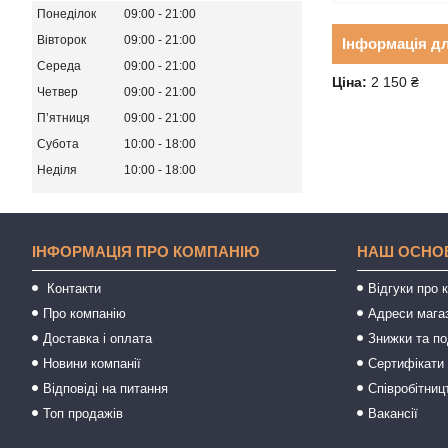
Понеділок
09:00
21:00
Вівторок
09:00
21:00
Інформація д
Середа
09:00
21:00
Ціна:
2 150 ₴
Четвер
09:00
21:00
Пʼятниця
09:00
21:00
Субота
10:00
18:00
Неділя
10:00
18:00
ІНФОРМАЦІЯ ПРО КОМПАНІЮ
НАШ ОСНО
Контакти
Відгуки про 
Про компанію
Адреси мага
Доставка і оплата
Знижки та п
Новини компанії
Сертифікати 
Відповіді на питання
Співробітниц
Топ продажів
Вакансії