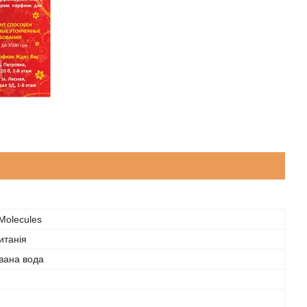
 Molecules
итанія
ана вода