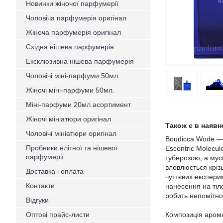
Новинки жіночої парфумерії
Чоловіча парфумерія оригінал
Жіноча парфумерія оригінал
Східна нішева парфумерія
Ексклюзивна нішева парфумерія
Чоловічі міні-парфуми 50мл.
Жіночі міні-парфуми 50мл.
Міні-парфуми 20мл.асортимент
Жіночі мініатюри оригінал
Також є в наявн
Чоловічі мініатюри оригінал
Boudicca Wode — р
Пробники елітної та нішевої
Escentric Molecu
парфумерії
туберозою, а мус
вловлюється кріз
Доставка і оплата
чуттєвих експерим
Контакти
нанесення на тіло
робить непомітно
Відгуки
Оптові прайс-листи
Композиція арома