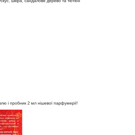
ускус, шкіра, сандалове дерево та тютюн
влю і пробник 2 мл нішевої парфумерії!