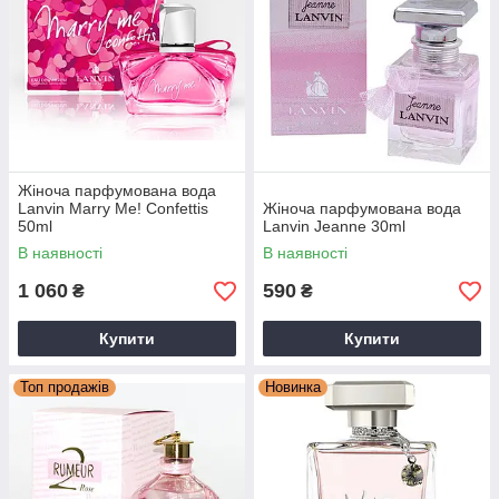
Жіноча парфумована вода
Lanvin Marry Me! Confettis
Жіноча парфумована вода
50ml
Lanvin Jeanne 30ml
В наявності
В наявності
1 060
590
₴
₴
Купити
Купити
Топ продажів
Новинка