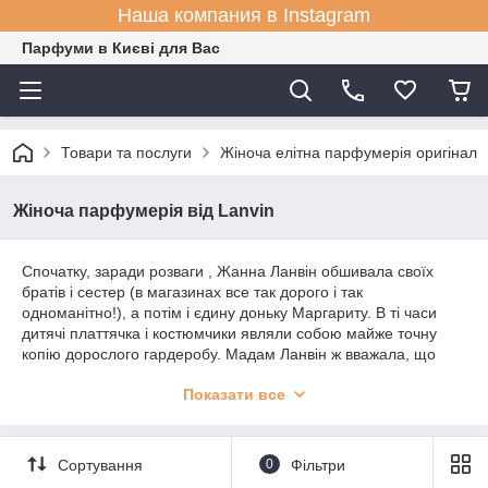
Наша компания в Instagram
Парфуми в Києві для Вас
Товари та послуги
Жіноча елітна парфумерія оригінал
Жіноча парфумерія від Lanvin
Спочатку, заради розваги , Жанна Ланвін обшивала своїх
братів і сестер (в магазинах все так дорого і так
одноманітно!), а потім і єдину доньку Маргариту. В ті часи
дитячі платтячка і костюмчики являли собою майже точну
копію дорослого гардеробу. Мадам Ланвін ж вважала, що
дитяча одяг не повинна бути такою суворою і манірною.
Показати все
Саме завдяки коханому дитині в хорошій одязі, замеченному
якоїсь паризької модницею, до мадам Ланвін прийшов
оглушливий успіх і слава першої модистки. Незабаром на
Жанну з усіх боків посипалися замовлення. Потім у пані
Сортування
0
Фільтри
Ланвін почали одягатися і її мами маленьких клієнток, і