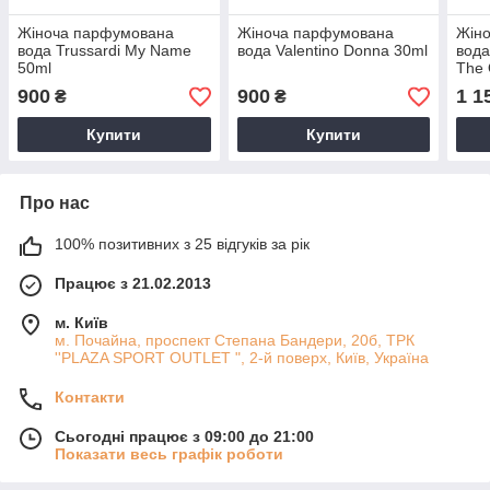
Жіноча парфумована
Жіноча парфумована
Жін
вода Trussardi My Name
вода Valentino Donna 30ml
вода
50ml
The 
900
900
1 1
₴
₴
Купити
Купити
Про нас
100% позитивних з 25 відгуків за рік
Працює з 21.02.2013
м. Київ
м. Почайна, проспект Степана Бандери, 20б, ТРК
''PLAZA SPORT OUTLET ", 2-й поверх, Київ, Україна
Контакти
Сьогодні працює з 09:00 до 21:00
Показати весь графік роботи