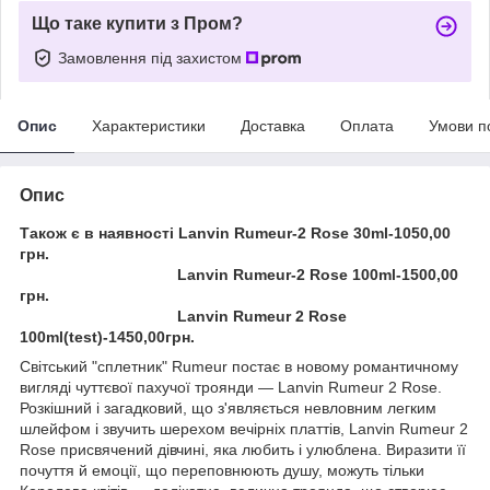
Що таке купити з Пром?
Замовлення під захистом
Опис
Характеристики
Доставка
Оплата
Умови п
Опис
Також є в наявності Lanvin Rumeur-2 Rose 30ml-1050,00
грн.
Lanvin Rumeur-2 Rose 100ml-1500,00
грн.
Lanvin Rumeur 2 Rose
100ml(test)-1450,00грн.
Світський "сплетник" Rumeur постає в новому романтичному
вигляді чуттєвої пахучої троянди — Lanvin Rumeur 2 Rose.
Розкішний і загадковий, що з'являється невловним легким
шлейфом і звучить шерехом вечірніх платтів, Lanvin Rumeur 2
Rose присвячений дівчині, яка любить і улюблена. Виразити її
почуття й емоції, що переповнюють душу, можуть тільки