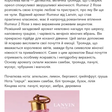
Королева квітів — делікатна, велична троянда, що створює
ореол спокусливої зворушливої жіночності. Rumeur 2 Rose
розповість свою історію любові та пристрасті, про яку Ви ще
не чули. Відомий аромат Rumeur від Lanvin, що став
практично класикою, має й напрочуд романтичне втілення
Rumeur 2 Rose з явно вираженим рожевим акцентом.
Розкішний загадковий аромат невловно нагадує про шереху,
наповнену грацією, і чарівність вечірніх жіночих вбрань. Він
прекрасно підійде для коханої дівчини. Цей запах допоможе
їй яскраво висловити свої почуття й емоції. Троянда, що
вважається королевою квітів, завжди була символом жіночої
ніжності та привабливості. Саме з цим ароматом Ваші почуття
отримають особливу яскравість і непідробну виразність.
Основу аромату склали жасмин самбак, троянда, пачулі,
мускус, чубушник і магнолія.
Початкова нота: апельсин, лимон, бергамот, грейпфрут, груша
Нота "серця": жасмин самбак, білі троянди, бузок, лілія
Кінцева нота: пачулі, мускус, амбра, деревина