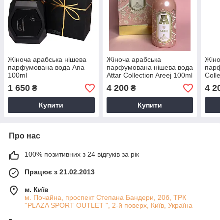
Жіноча арабська нішева
Жіноча арабська
Жіно
парфумована вода Ana
парфумована нішева вода
парф
100ml
Attar Collection Areej 100ml
Coll
Her 
1 650
4 200
4 2
₴
₴
Купити
Купити
Про нас
100% позитивних з 24 відгуків за рік
Працює з 21.02.2013
м. Київ
м. Почайна, проспект Степана Бандери, 20б, ТРК
''PLAZA SPORT OUTLET ", 2-й поверх, Київ, Україна