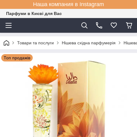
Наша компания в Instagram
Парфуми в Києві для Вас
Товари та послуги
Нішева східна парфумерія
Нішева
Топ продажів