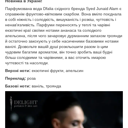
Новинка в Україні!
Парфумована вода Dfalia східного бренда Syed Junaid Alam є
справжнім фруктово-квітковим скарбом. Вона вміло поєднала
в собі ніжність і солодкість, вишуканість і розкіш, чуттєвість і
ненав'язливість. Парфуми переносять у теплі та чарівні
екзотичні краї своїми нотами ананаса та солодкого
апельсина, після чого зачаровує дурманним запахом троянди
й остаточно закохують у себе насиченими базовими нотами
ванілі. Дозвольте вашій душі розкльошити разом із цим
чудовим багатим ароматом, він точно зробить ваші будні
більш солодкими та чарівними, а вас оточить хмарою
чуттєвості та насолоди.
Верхні ноти:
екзотичні фрукти, апельсин
Переклад:
роза
Базові ноти:
ваніль, троянда