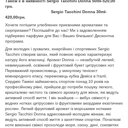
Також є в наявності Sergio Tacchini Donna 50ml-520,00
грн.
Sergio Tacchini Donna 30ml-
420,00грн.
Хочете потішити улюблених приємними ароматами та
сюрпризами? Поспішайте до нас! Ми з задоволенням
підберемо парфуми для Вас і Ваших близьких! Дисконтна
програма.
Для молодих і зухвалих, енергійних і спортивних Sergio
Tacchini створив запах, який повною мірою характеризує
натуру його власниці. Аромат Donna — незабутній легкий,
невимушений, освіжний і фруктовий букет цитрусових нот.
Переважний промисловець, у минулому тенісист
міжнародного класу, переможець кубка Девіса в Італії,
Серджіо Таккіні займаючись спортом понад 10 років на
професійному рівні, прийшов до потреби пошуку легкого,
кришталево чистого та свіжого аромату для жінок, які ведуть
активний спосіб життя. І він знайшов — вибух свіжості у
водних нотках цитрусових із фруктовими акордами екзотичних
рослин. Легкий фруктовий аромат із морськими нотками
Sergio Tacchini Donna адресований молодим жінкам, які
ведуть активний спосіб життя з заняттями спортом. Початкові
ноти виконані свіжої прохолоди моря, озону, дині, соковитих