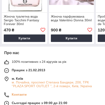
Жіноча туалетна вода
Жіноча парфумована
Проб
Sergio Tacchini Fantasy
вода Valentino Donna 30ml
води
Forever 30ml
de To
470
900
120
₴
₴
Купити
Купити
Про нас
100% позитивних з 24 відгуків за рік
Працює з 21.02.2013
м. Київ
м. Почайна, проспект Степана Бандери, 20б, ТРК
''PLAZA SPORT OUTLET ", 2-й поверх, Київ, Україна
Контакти
Сьогодні працює з 09:00 до 21:00