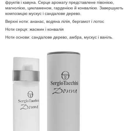
фруктів і кавуна. Серце аромату представлене півонією,
магнолією, цикламеном, гарденією й конвалією. Завершують
композицію мускус і сандалове дерево.
Верхні ноти: ананас, водяна лілія, бергамот і лотос
Ноти серця: жасмин і конвалія
Ноти основи: сандалове дерево, амбра, мускус і ваніль.