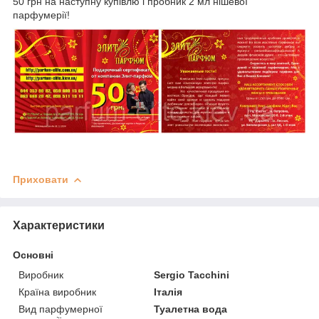
50 грн на наступну купівлю і пробник 2 мл нішевої
парфумерії!
Приховати
Характеристики
Основні
Виробник
Sergio Tacchini
Країна виробник
Італія
Вид парфумерної
Туалетна вода