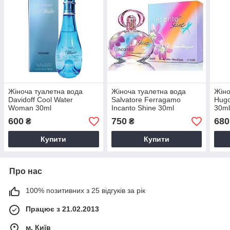
Жіноча туалетна вода
Жіноча туалетна вода
Жіно
Davidoff Cool Water
Salvatore Ferragamo
Hug
Woman 30ml
Incanto Shine 30ml
30m
600
750
680
₴
₴
Купити
Купити
Про нас
100% позитивних з 25 відгуків за рік
Працює з 21.02.2013
м. Київ