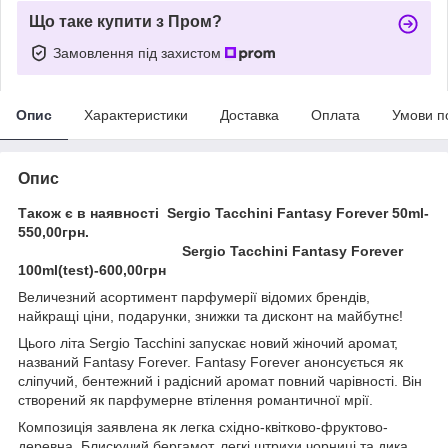
Що таке купити з Пром?
Замовлення під захистом
Опис
Характеристики
Доставка
Оплата
Умови п
Опис
Також є в наявності Sergio Tacchini Fantasy Forever 50ml-
550,00грн.
Sergio Tacchini Fantasy Forever
100ml(test)-600,00грн
Величезний асортимент парфумерії відомих брендів,
найкращі ціни, подарунки, знижки та дисконт на майбутнє!
Цього літа Sergio Tacchini запускає новий жіночий аромат,
названий Fantasy Forever. Fantasy Forever анонсується як
сліпучий, бентежний і радісний аромат повний чарівності. Він
створений як парфумерне втілення романтичної мрії.
Композиція заявлена як легка східно-квітково-фруктово-
деревна. Блискучий бергамот, легкі штрихи чорниці та дика