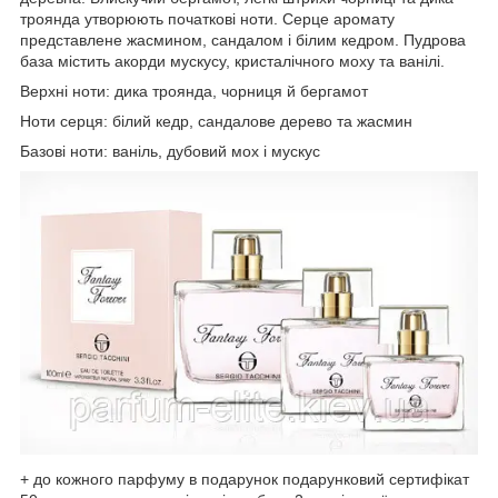
троянда утворюють початкові ноти. Серце аромату
представлене жасмином, сандалом і білим кедром. Пудрова
база містить акорди мускусу, кристалічного моху та ванілі.
Верхні ноти: дика троянда, чорниця й бергамот
Ноти серця: білий кедр, сандалове дерево та жасмин
Базові ноти: ваніль, дубовий мох і мускус
+ до кожного парфуму в подарунок подарунковий сертифікат