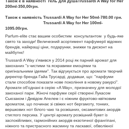
Також є в наявності гель для душаTrussardi A Way for Her
200ml-350,00грн.
Також є наявність Trussardi A Way for Her 50ml-780.00 грн.
Trussardi A Way for Her 100ml-
1095.00грн.
Parfum-elite стає вашим особистим консультантом у будь-яке
свято та заходи! Величезний асортимент парфумерії відомих
брендів, найкращі ціни, подарунки, знижки та дисконт на
майбутнє!
Trussardi A Way з'явився у 2014 році як парний аромат для
закоханих "з чистими та яскравими емоціями та
оригінальними ідеями". Так відгукується про аромати творчий
директор бренда Гайа Трусарді, додавши, що: "парфуми
стали способом показати нове покоління в новому ракурсі".
Аромати об'єднані в серію «A Way», призначену для молодої
закоханої пари. Жіночі парфуми серії створені Лукасом
Сьюзаком і Девідом Апелем і є ніжним фруктово-квітковим
ароматом, що починає зі свіжих нот бергамоту, тонких,
вершкових нот білого чаю та розкішних, оксамитових акордів
стиглого персика. У центрі аромату розкішний букет із
заспокійливих, гармонійних акордів екзотичної франгіпані,
ніжного та пристрасного жасмину та ласкавої, обволікної