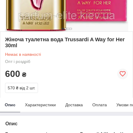
Жіноча туалетна вода Trussardi A Way for Her
30ml
Немає в наявності
Опт і роздріб
600
₴
570 ₴
від 2 шт.
Опис
Характеристики
Доставка
Оплата
Умови п
Опис