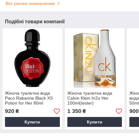
Всі умови повернення
Подібні товари компанії
Жіноча туалетна вода
Жіноча туалетна вода
Жін
Paco Rabanne Black XS
Calvin Klein In2u Her
вода
Potion for Her 80ml
100ml(tester)
50m
920
1 350
900
₴
₴
Купити
Купити