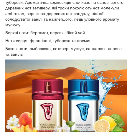
туберози. Ароматична композиція спочиває на основі волого-
деревних нот ветиверу, які трохи поколюють нот молекули
ambroxan, вершково-деревних нот сандалу, ніжної,
солодкуватої ванілі та найлегшого, ледь уловного аромату
мускусу.
Верхні ноти: бергамот, персик і білий чай
Ноти серця: франгіпані, тубероза та жасмин
Базові ноти: амброксан, ветивер, мускус, сандалове дерево
та ваніль