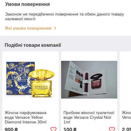
Умови повернення
Законом не передбачено повернення та обмін даного товару
належної якості
Всі умови повернення
Подібні товари компанії
Жіноча парфумована
Пробник жіночої туалетної
Жіно
вода Versace Yellow
води Versace Crystal Noir
Vers
Diamond Intense 30ml
1ml
900
100
2 0
₴
₴