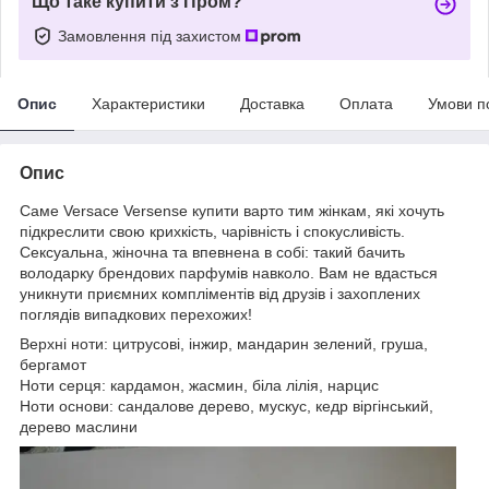
Що таке купити з Пром?
Замовлення під захистом
Опис
Характеристики
Доставка
Оплата
Умови п
Опис
Саме Versace Versense купити варто тим жінкам, які хочуть
підкреслити свою крихкість, чарівність і спокусливість.
Сексуальна, жіночна та впевнена в собі: такий бачить
володарку брендових парфумів навколо. Вам не вдасться
уникнути приємних компліментів від друзів і захоплених
поглядів випадкових перехожих!
Верхні ноти: цитрусові, інжир, мандарин зелений, груша,
бергамот
Ноти серця: кардамон, жасмин, біла лілія, нарцис
Ноти основи: сандалове дерево, мускус, кедр віргінський,
дерево маслини