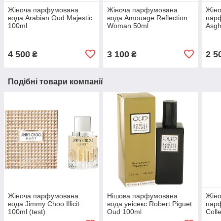
Жіноча парфумована
Жіноча парфумована
Жіно
вода Arabian Oud Majestic
вода Amouage Reflection
пар
100ml
Woman 50ml
Asgh
4 500
3 100
2 5
₴
₴
Подібні товари компанії
Жіноча парфумована
Нішова парфумована
Жіно
вода Jimmy Choo Illicit
вода унісекс Robert Piguet
парф
100ml (test)
Oud 100ml
Coll