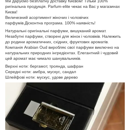
Ми даруємо безплатну доставку Києвом! Тільки 100%
ригінальна продукція. Parfum-elite чекає на Вас у магазинах
Києва!
Величезний асортимент жіночих і чоловічих
парфумів.Дісконтна програма. 100% наявність!
Натуральні оригінальні парфуми, вишуканий аромат.
Незабутні парфуми, створені для жінок і чоловіків. Належить
до родини ароматичних, східних, фруктових ароматів.
Компанія Arabian Oud виробляє свої парфуми виключно на
натуральних природних інгредієнтах. Елегантний і чудовий
цей аромат має чимало шанувальників.
Верхні ноти: бергамот, троянда, шафран
Середні ноти: амбра, мускус, сандал
Шлейфові ноти: мускус, удове дерево