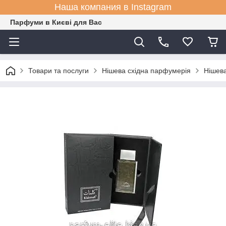
Наша компания в Instagram
Парфуми в Києві для Вас
Товари та послуги
Нішева східна парфумерія
Нішева