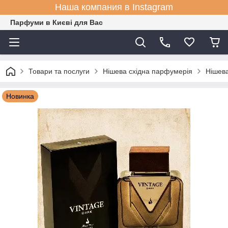
Наша компания в Instagram
Парфуми в Києві для Вас
Товари та послуги
Нішева східна парфумерія
Нішева
Новинка