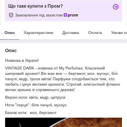
Що таке купити з Пром?
Замовлення під захистом
Опис
Характеристики
Доставка
Оплата
Умови п
Опис
Новинка в Україні!
VINTAGE DARK - новинка от My Perfumes. Класичний
шипровий аромат! Він має все — бергамот, мох, мускус, білі
пачулі, кедр, трохи квітів! Парфуми сподобаються тим, хто
любить і цінує вінтажні аромати. Строгий, елегантний флакон
вінчає кришка зі справжнього дерева!
Верхні ноти: квіти, кедр, цитруси
Ноти "серця": біле пачулі, мускус
Базові ноти: мох, бергамот