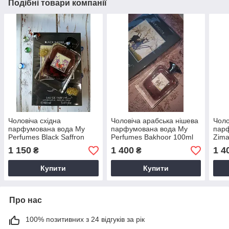
Подібні товари компанії
Чоловіча східна
Чоловіча арабська нішева
Чоло
парфумована вода My
парфумована вода My
парф
Perfumes Black Saffron
Perfumes Bakhoor 100ml
Zima
100ml
100
1 150
1 400
1 4
₴
₴
Купити
Купити
Про нас
100% позитивних з 24 відгуків за рік