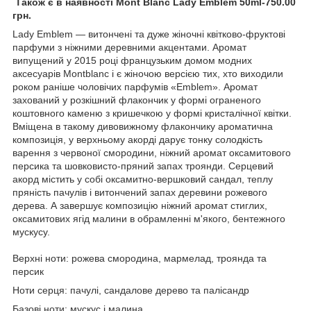
Також є в наявності Mont Blanc Lady Emblem 50ml-750.00
грн.
Lady Emblem — витончені та дуже жіночні квітково-фруктові
парфуми з ніжними деревними акцентами. Аромат
випущений у 2015 році французьким домом модних
аксесуарів Montblanc і є жіночою версією тих, хто виходили
роком раніше чоловічих парфумів «Emblem». Аромат
захований у розкішний флакончик у формі ограненого
коштовного каменю з кришечкою у формі кристалічної квітки.
Вміщена в такому дивовижному флакончику ароматична
композиція, у верхньому акорді дарує тонку солодкість
варення з червоної смородини, ніжний аромат оксамитового
персика та шовковисто-пряний запах троянди. Серцевий
акорд містить у собі оксамитно-вершковий сандал, теплу
пряність пачулів і витончений запах деревини рожевого
дерева. А завершує композицію ніжний аромат стиглих,
оксамитових ягід малини в обрамленні м'якого, бентежного
мускусу.
Верхні ноти: рожева смородина, мармелад, троянда та
персик
Ноти серця: пачулі, сандалове дерево та палісандр
Базові ноти: мускус і малина