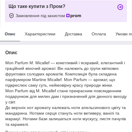
Що таке купити з Пром?
Замовлення під захистом
Опис
Характеристики
Доставка
Оплата
Умови п
Опис
Mon Parfum M. Micallef — кокетливий і яскравий, елегантний і
граційний жіночий аромат. Він належить до групи квіткових
фруктових солодких ароматів. Композиція була складена
парфумером Martine Micallef. Mon Parfum — аромат, що
підкреслює саму суть, неймовірну красу природи жінки.
Mon Parfum від M. Micallef стане прекрасним повсякденним
подарунком для милих дам і призначений для денного виходу
у світ.
До верхніх нот аромату належать ноти апельсинового цвіту та
мандарина. Нотами серця стануть ноти ветиверу, ванілі та
маракуї. Нотами бази залишаться ноти мускусу, листя пачулів
та карамелі.