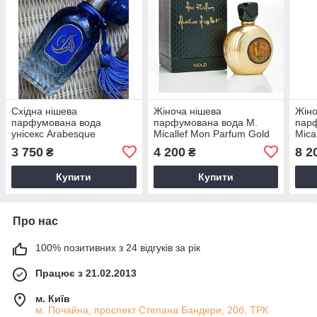
Східна нішева
Жіноча нішева
Жіно
парфумована вода
парфумована вода M.
пар
унісекс Arabesque
Micallef Mon Parfum Gold
Mica
Perfumes Dion 50ml
100ml
3 750
4 200
8 2
₴
₴
Купити
Купити
Про нас
100% позитивних з 24 відгуків за рік
Працює з 21.02.2013
м. Київ
м. Почайна, проспект Степана Бандери, 20б, ТРК