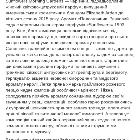
Sunflowers Morning Gardens — чарівний, підбадьорливий
жіночий квітково-цитрусовий парфум, випущений
американським косметичним брендом Elizabeth Arden до
літнього сезону 2015 року. Аромат «Подсонячник. Ранковий
сад» є черговим фланкером парфумів «Sunflowers» 1993
року. Втім, його композиція настільки відрізняється від
початкового аромату, що швидше варто говорити про нього,
як про нові парфуми, присвячені аромату соняшника.
Соняшник традиційно є символом сонця — адже не дарма ця
унікальна квітка весь день повертає головку слідом за сонцем,
затято ловячи цілющі промені сонячної енергії. Сприятливі
цій дивовижній рослині парфуми починають звучання з
грайливої свіжості цитрусових нот грейпфрута й бергамоту,
терпкуватих акцентів червоної смородини та медового
аромату неролі. Легка пряна хмарка грайливого рожевого
перцю надає композиції особливої чарівності. Ніжна
солодкувата пряність аромату соняшника підкорює своїм
звучанням у серці композиції, особливо гарно розкриваючись
у супроводі шовковисто-пряного запаху троянди, елегантної
пряної півонії та витонченої медової жимолості. А завершує
композицію тонкий хвойно-вершковий запах кедра та волого-
землисті ноти ветиверу, обмивні ніжними струменями
шовковистого мускусу.
Верхні ноти: бергамот, грейпфрут, неролі, рожевий перець і