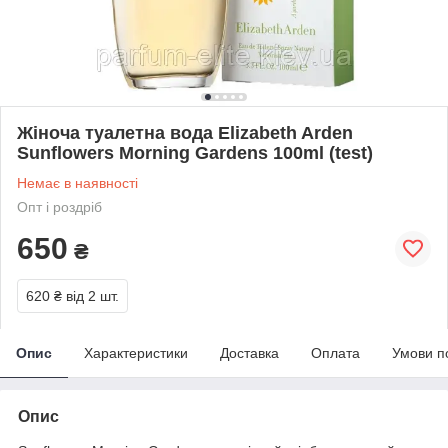
Жіноча туалетна вода Elizabeth Arden
Sunflowers Morning Gardens 100ml (test)
Немає в наявності
Опт і роздріб
650
₴
620 ₴
від 2 шт.
Опис
Характеристики
Доставка
Оплата
Умови п
Опис