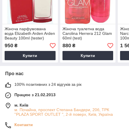
Жіноча парфумована
Жіноча туалетна вода
Жіно
вода Elizabeth Arden Arden
Carolina Herrera 212 Glam
Narc
Beauty 100ml (tester)
60ml (test)
100m
950
880
1 5
₴
₴
Купити
Купити
Про нас
100% позитивних з 24 відгуків за рік
Працює з 21.02.2013
м. Київ
м. Почайна, проспект Степана Бандери, 20б, ТРК
''PLAZA SPORT OUTLET ", 2-й поверх, Київ, Україна
Контакти