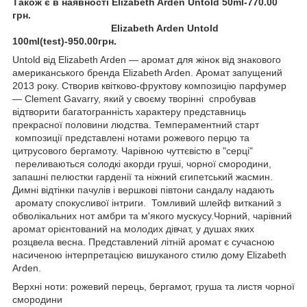
Також є в наявності Elizabeth Arden Untold 50ml-770.00
грн.
Elizabeth Arden Untold
100ml(test)-950.00грн.
Untold від Elizabeth Arden — аромат для жінок від знакового
американського бренда Elizabeth Arden. Аромат запущений
2013 року. Створив квітково-фруктову композицію парфумер
— Clement Gavarry, який у своєму творінні спробував
відтворити багатогранність характеру представниць
прекрасної половини людства. Темпераментний старт
композиції представлені нотами рожевого перцю та
цитрусового бергамоту. Чарівною чуттєвістю в "серці"
переливаються солодкі акорди груші, чорної смородини,
запашні пелюстки гарденії та ніжний єгипетський жасмин.
Димні відтінки пачулів і вершкові півтони сандалу надають
аромату спокусливої інтриги. Томливий шлейф витканий з
обволікальних нот амбри та м'якого мускусу.Чорний, чарівний
аромат орієнтований на молодих дівчат, у душах яких
розцвела весна. Представлений літній аромат є сучасною
насиченою інтерпретацією вишуканого стилю дому Elizabeth
Arden.
Верхні ноти: рожевий перець, бергамот, груша та листя чорної
смородини