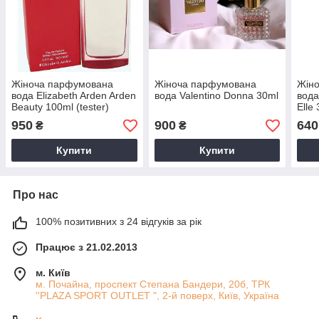
Жіноча парфумована
Жіноча парфумована
Жін
вода Elizabeth Arden Arden
вода Valentino Donna 30ml
вода
Beauty 100ml (tester)
Elle
950
900
640
₴
₴
Купити
Купити
Про нас
100% позитивних з 24 відгуків за рік
Працює з 21.02.2013
м. Київ
м. Почайна, проспект Степана Бандери, 20б, ТРК
''PLAZA SPORT OUTLET ", 2-й поверх, Київ, Україна