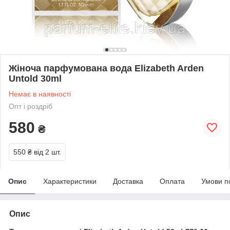
Жіноча парфумована вода Elizabeth Arden
Untold 30ml
Немає в наявності
Опт і роздріб
580
₴
550 ₴
від 2 шт.
Опис
Характеристики
Доставка
Оплата
Умови п
Опис