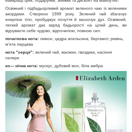
найкращі ціни, подарунки, знижки та дисконт на майбутнє!
Освіжний і підбадьорливий аромат зеленого чаю із зеленими
акордами. Створено 1999 року. Зелений чай збагачує
енергією тіло, пробуджує почуття й заохочує дух. Освіжний,
легкий аромат дає заряд бадьорості на цілий день, ви
відчуваєте себе чудово, відпочилою, повною сил.
початкова нота:
лимон, цедра апельсина, бергамот, ревінь,
м'ята перцева
нота "серця":
зелений чай, жасмин, гвоздика, насіння
селери
ко
— нічна нота:
мускус, дубовий мох, біла амбра.