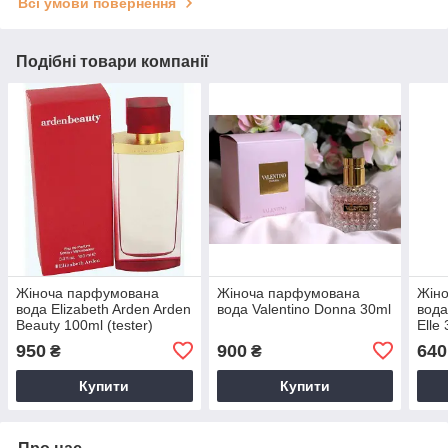
Всі умови повернення
Подібні товари компанії
Жіноча парфумована
Жіноча парфумована
Жін
вода Elizabeth Arden Arden
вода Valentino Donna 30ml
вода
Beauty 100ml (tester)
Elle
950
900
640
₴
₴
Купити
Купити