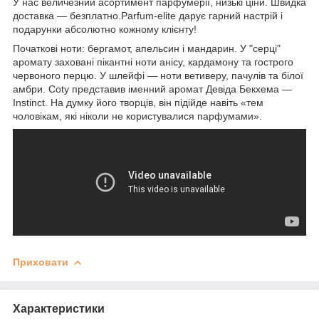
У нас величезний асортимент парфумерії, низькі ціни. Швидка
доставка — безплатно.Parfum-elite дарує гарний настрій і
подарунки абсолютно кожному клієнту!
Початкові ноти: бергамот, апельсин і мандарин. У "серці"
аромату заховані пікантні ноти анісу, кардамону та гострого
червоного перцю. У шлейфі — ноти ветиверу, пачулів та білої
амбри. Coty представив іменний аромат Девіда Бекхема —
Instinct. На думку його творців, він підійде навіть «тем
чоловікам, які ніколи не користувалися парфумами».
Приховати
Характеристики