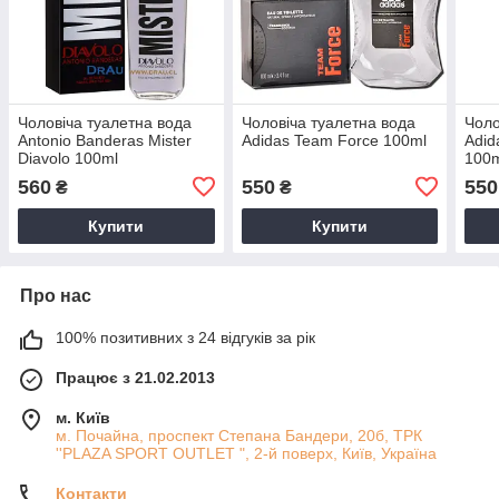
Чоловіча туалетна вода
Чоловіча туалетна вода
Чоло
Antonio Banderas Mister
Adidas Team Force 100ml
Adid
Diavolo 100ml
100
560
550
550
₴
₴
Купити
Купити
Про нас
100% позитивних з 24 відгуків за рік
Працює з 21.02.2013
м. Київ
м. Почайна, проспект Степана Бандери, 20б, ТРК
''PLAZA SPORT OUTLET ", 2-й поверх, Київ, Україна
Контакти