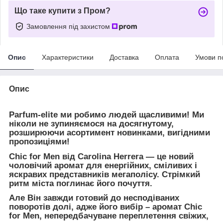
Що таке купити з Пром?
Замовлення під захистом
Опис
Характеристики
Доставка
Оплата
Умови п
Опис
Parfum-elite ми робимо людей щасливими! Ми
ніколи не зупиняємося на досягнутому,
розширюючи асортимент новинками, вигідними
пропозиціями!
Chic for Men від Carolina Herrera — це новий
чоловічий аромат для енергійних, сміливих і
яскравих представників мегаполісу. Стрімкий
ритм міста поглинає його почуття.
Але Він завжди готовий до несподіваних
поворотів долі, адже його вибір – аромат Chic
for Men, непередбачуване переплетення свіжих,