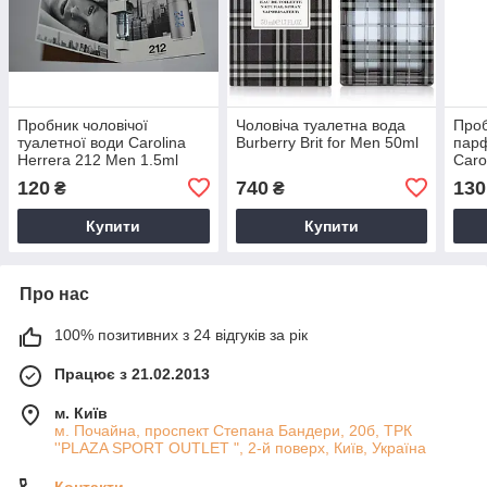
Пробник чоловічої
Чоловіча туалетна вода
Проб
туалетної води Carolina
Burberry Brit for Men 50ml
пар
Herrera 212 Men 1.5ml
Caro
Blac
120
740
130
₴
₴
Купити
Купити
Про нас
100% позитивних з 24 відгуків за рік
Працює з 21.02.2013
м. Київ
м. Почайна, проспект Степана Бандери, 20б, ТРК
''PLAZA SPORT OUTLET ", 2-й поверх, Київ, Україна
Контакти