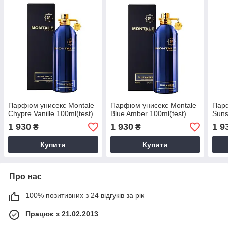
Парфюм унисекс Montale
Парфюм унисекс Montale
Парф
Chypre Vanille 100ml(test)
Blue Amber 100ml(test)
Suns
1 930
1 930
1 9
₴
₴
Купити
Купити
Про нас
100% позитивних з 24 відгуків за рік
Працює з 21.02.2013