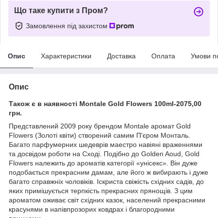
Що таке купити з Пром?
Замовлення під захистом
Опис
Характеристики
Доставка
Оплата
Умови п
Опис
Також є в наявності Montale Gold Flowers 100ml-2075,00
грн.
Представлений 2009 року брендом Montale аромат Gold
Flowers (Золоті квіти) створений самим П'єром Монталь.
Багато парфумерних шедеврів маестро навіяні враженнями
та досвідом роботи на Сході. Подібно до Golden Aoud, Gold
Flowers належить до ароматів категорії «унісекс». Він дуже
подобається прекрасним дамам, але його ж вибирають і дуже
багато справжніх чоловіків. Іскриста свіжість східних садів, до
яких примішується терпкість прекрасних прянощів. З цим
ароматом оживає світ східних казок, населений прекрасними
красунями в напівпрозорих ковдрах і благородними