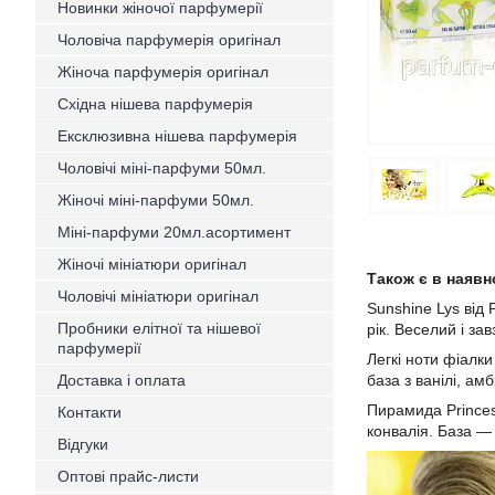
Новинки жіночої парфумерії
Чоловіча парфумерія оригінал
Жіноча парфумерія оригінал
Східна нішева парфумерія
Ексклюзивна нішева парфумерія
Чоловічі міні-парфуми 50мл.
Жіночі міні-парфуми 50мл.
Міні-парфуми 20мл.асортимент
Жіночі мініатюри оригінал
Також є в наявн
Чоловічі мініатюри оригінал
Sunshine Lys від 
Пробники елітної та нішевої
рік. Веселий і за
парфумерії
Легкі ноти фіалк
Доставка і оплата
база з ванілі, а
Пирамида Princes
Контакти
конвалія. База — 
Відгуки
Оптові прайс-листи