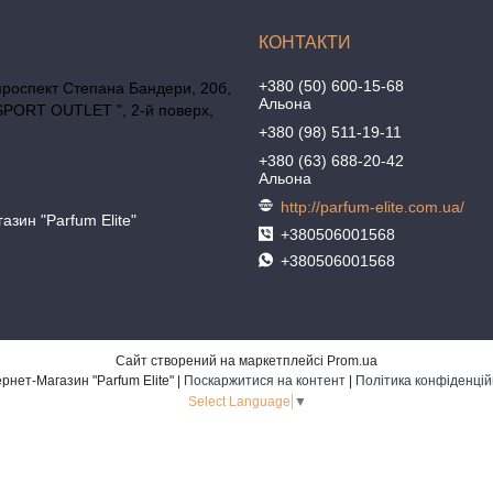
+380 (50) 600-15-68
проспект Степана Бандери, 20б,
Альона
SPORT OUTLET ", 2-й поверх,
+380 (98) 511-19-11
+380 (63) 688-20-42
Альона
http://parfum-elite.com.ua/
азин "Parfum Elite"
+380506001568
+380506001568
Сайт створений на маркетплейсі
Prom.ua
Интернет-Магазин "Parfum Elite" |
Поскаржитися на контент
|
Політика конфіденцій
Select Language
▼