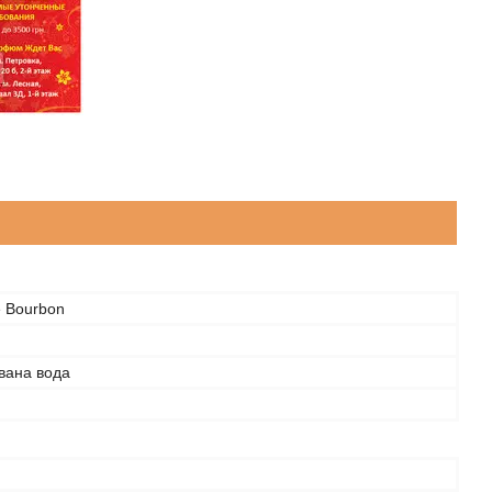
e Bourbon
ана вода