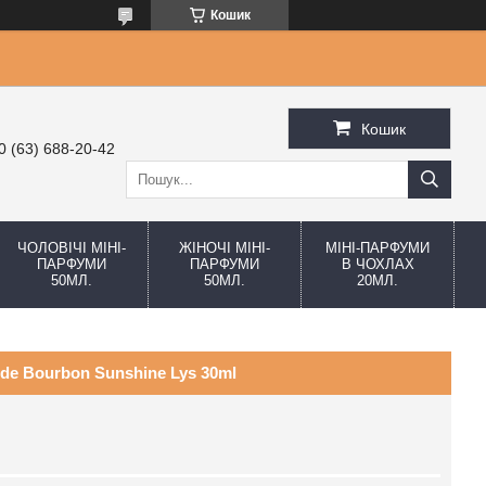
Кошик
Кошик
0 (63) 688-20-42
ЧОЛОВІЧІ МІНІ-
ЖІНОЧІ МІНІ-
МІНІ-ПАРФУМИ
ПАРФУМИ
ПАРФУМИ
В ЧОХЛАХ
50МЛ.
50МЛ.
20МЛ.
de Bourbon Sunshine Lys 30ml