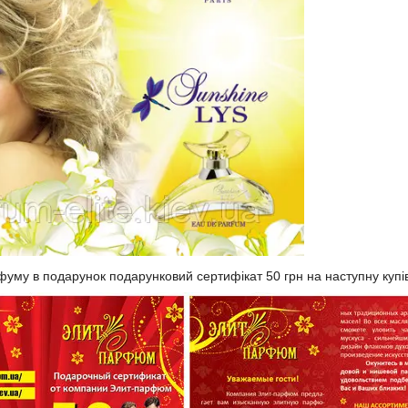
фуму в подарунок подарунковий сертифікат 50 грн на наступну купі