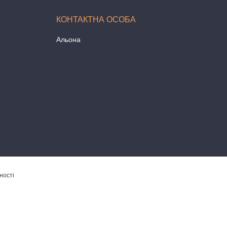
Альона
ності