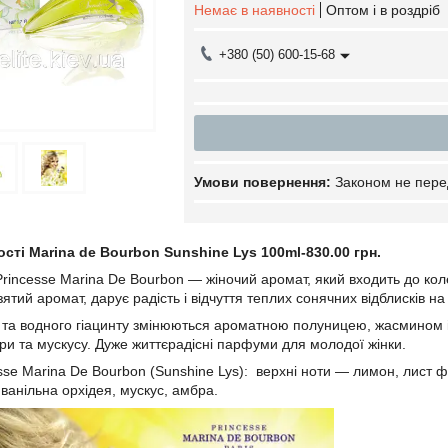
Немає в наявності
Оптом і в роздріб
+380 (50) 600-15-68
Законом не пере
ості Marina de Bourbon Sunshine Lys 100ml-830.00 грн.
Princesse Marina De Bourbon — жіночий аромат, який входить до коле
взятий аромат, дарує радість і відчуття теплих сонячних відблисків на
и та водного гіацинту змінюються ароматною полуницею, жасмином і 
мбри та мускусу. Дуже життєрадісні парфуми для молодої жінки.
se Marina De Bourbon (Sunshine Lys): верхні ноти — лимон, лист ф
ванільна орхідея, мускус, амбра.