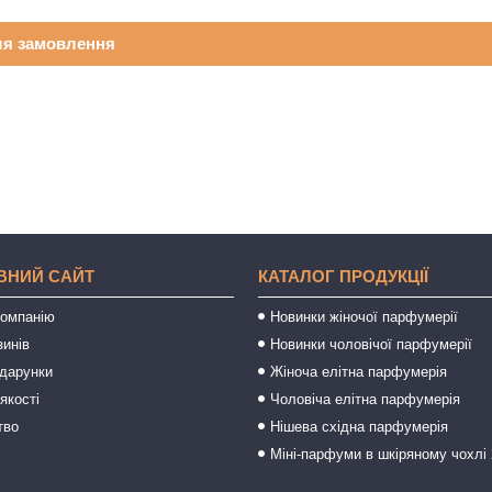
ля замовлення
ВНИЙ САЙТ
КАТАЛОГ ПРОДУКЦІЇ
компанію
Новинки жіночої парфумерії
зинів
Новинки чоловічої парфумерії
одарунки
Жіноча елітна парфумерія
якості
Чоловіча елітна парфумерія
тво
Нішева східна парфумерія
Міні-парфуми в шкіряному чохлі 