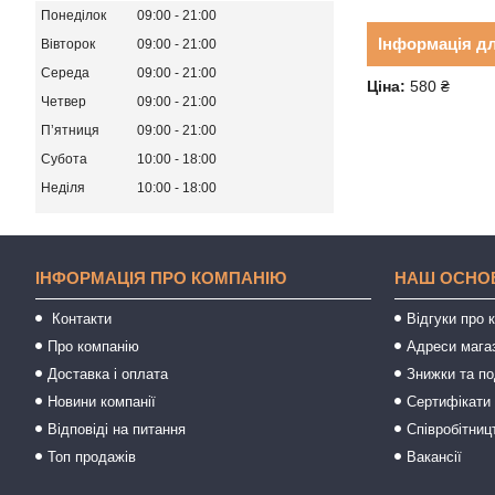
Понеділок
09:00
21:00
Інформація д
Вівторок
09:00
21:00
Середа
09:00
21:00
Ціна:
580 ₴
Четвер
09:00
21:00
Пʼятниця
09:00
21:00
Субота
10:00
18:00
Неділя
10:00
18:00
ІНФОРМАЦІЯ ПРО КОМПАНІЮ
НАШ ОСНО
Контакти
Відгуки про 
Про компанію
Адреси мага
Доставка і оплата
Знижки та п
Новини компанії
Сертифікати 
Відповіді на питання
Співробітниц
Топ продажів
Вакансії