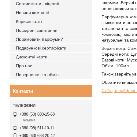
шармом. Верхні но
Сертифікати і ліцензії
переважаючи захо
Новини компанії
Парфумерна компо
Корисні статті
звикли жити повн
талановиті та секс
Поширені запитання
композиції містит
Як замовити парфуми?
натуральні та ко
Подарункові сертифікати
Верхні ноти: Сві
Середні ноти: Ци
Дисконтні карти
Базові ноти: Мус
Про нас
Об'єм: 100мл
Також зверніть у
Повернення та обмін
Обратите внима
Стійкі, шлейфові
Контакти
+380 (50) 600-15-68
Альона
+380 (98) 511-19-11
+380 (63) 688-20-42