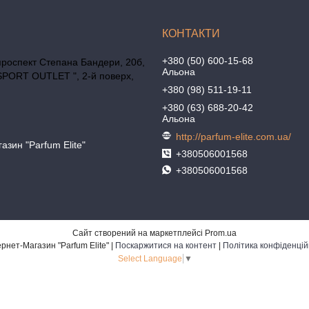
+380 (50) 600-15-68
проспект Степана Бандери, 20б,
Альона
SPORT OUTLET ", 2-й поверх,
+380 (98) 511-19-11
+380 (63) 688-20-42
Альона
http://parfum-elite.com.ua/
азин "Parfum Elite"
+380506001568
+380506001568
Сайт створений на маркетплейсі
Prom.ua
Интернет-Магазин "Parfum Elite" |
Поскаржитися на контент
|
Політика конфіденцій
Select Language
▼