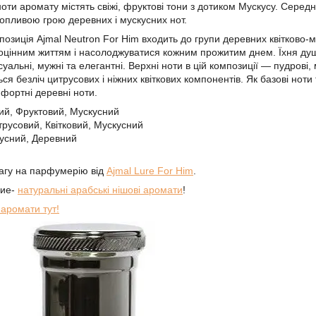
ти аромату містять свіжі, фруктові тони з дотиком Мускусу. Середн
пливою грою деревних і мускусних нот.
зиція Ajmal Neutron For Him входить до групи деревних квітково-му
оцінним життям і насолоджуватися кожним прожитим днем. Їхня ду
уальні, мужні та елегантні. Верхні ноти в цій композиції — пудрові, м'
ься безліч цитрусових і ніжних квіткових компонентів. Як базові ноти
мфортні деревні ноти.
жий, Фруктовий, Мускусний
трусовий, Квітковий, Мускусний
кусний, Деревний
вагу на парфумерію від
Ajmal Lure For Him
.
ние-
натуральні арабські нішові аромати
!
 аромати тут!