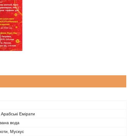
 Арабські Емірати
ана вода
ноти, Мускус