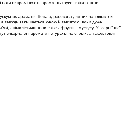
і ноти випромінюють аромат цитруса, квіткові ноти,
скусних ароматів. Вона адресована для тих чоловіків, які
ша завжди залишається юною й завзятою, вони дуже
які, анімалістичні тони свіжих фруктів і мускусу. У "серці" цієї
 тут використані аромати натуральних спецій, а також теплі,