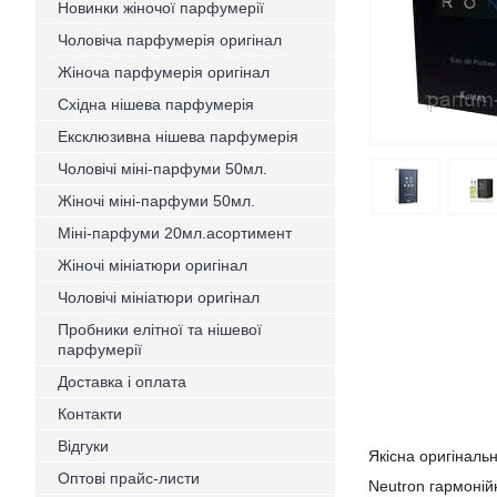
Новинки жіночої парфумерії
Чоловіча парфумерія оригінал
Жіноча парфумерія оригінал
Східна нішева парфумерія
Ексклюзивна нішева парфумерія
Чоловічі міні-парфуми 50мл.
Жіночі міні-парфуми 50мл.
Міні-парфуми 20мл.асортимент
Жіночі мініатюри оригінал
Чоловічі мініатюри оригінал
Пробники елітної та нішевої
парфумерії
Доставка і оплата
Контакти
Відгуки
Якісна оригіналь
Оптові прайс-листи
Neutron гармоній