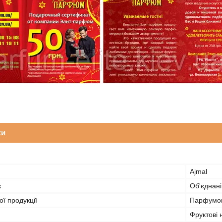
ки
Ajmal
к
Об'єднані
ї продукції
Парфумов
Фруктові 