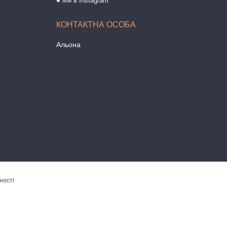
Ми в Instagram
Альона
ності