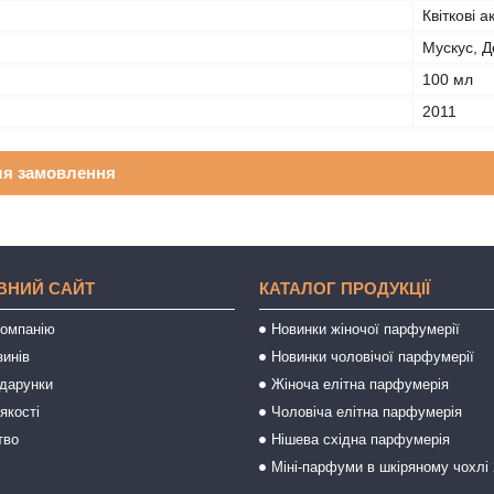
Квіткові 
Мускус, Д
100 мл
2011
ля замовлення
ВНИЙ САЙТ
КАТАЛОГ ПРОДУКЦІЇ
компанію
Новинки жіночої парфумерії
зинів
Новинки чоловічої парфумерії
одарунки
Жіноча елітна парфумерія
якості
Чоловіча елітна парфумерія
тво
Нішева східна парфумерія
Міні-парфуми в шкіряному чохлі 