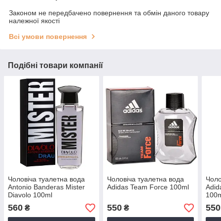
Законом не передбачено повернення та обмін даного товару
належної якості
Всі умови повернення
Подібні товари компанії
Чоловіча туалетна вода
Чоловіча туалетна вода
Чоло
Antonio Banderas Mister
Adidas Team Force 100ml
Adid
Diavolo 100ml
100
560
550
550
₴
₴