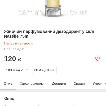
Жіночий парфумований дезодорант у склі
Nazélie 75ml
Немає в наявності
Опт і роздріб
120
₴
100 ₴
від 2 шт.
80 ₴
від 3 шт.
Опис
Характеристики
Доставка
Оплата
Умови п
Опис