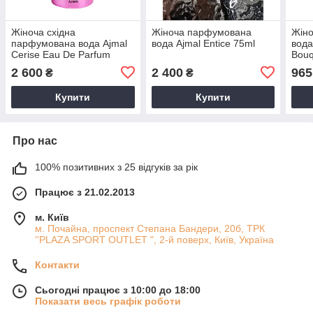
Жіноча східна
Жіноча парфумована
Жін
парфумована вода Ajmal
вода Ajmal Entice 75ml
вода
Cerise Eau De Parfum
Bouq
75ml
2 600
2 400
965
₴
₴
Купити
Купити
Про нас
100% позитивних з 25 відгуків за рік
Працює з 21.02.2013
м. Київ
м. Почайна, проспект Степана Бандери, 20б, ТРК
''PLAZA SPORT OUTLET ", 2-й поверх, Київ, Україна
Контакти
Сьогодні працює з 10:00 до 18:00
Показати весь графік роботи