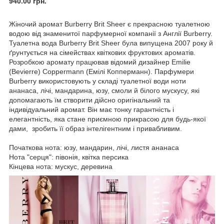
940.00 грн.
Жіночий аромат Burberry Brit Sheer є прекрасною туалетною
водою від знаменитої парфумерної компанії з Англії Burberry.
Туалетна вода Burberry Brit Sheer була випущена 2007 року й
ґрунтується на сімействах квіткових фруктових ароматів.
Розробкою аромату працював відомий дизайнер Emilie
(Bevierre) Coppermann (Емілі Копперманн). Парфумери
Burberry використовують у складі туалетної води ноти
ананаса, лічі, мандарина, юзу, смоли й білого мускусу, які
допомагають їм створити дійсно оригінальний та
індивідуальний аромат. Він має тонку гарантність і
елегантність, яка стане приємною прикрасою для будь-якої
дами, зробить її образ інтелігентним і привабливим.
Початкова нота: юзу, мандарин, лічі, листя ананаса
Нота "серця": півонія, квітка персика
Кінцева нота: мускус, деревина