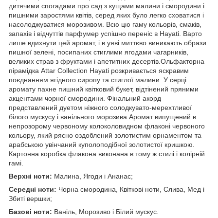
дитячими спогадами про сад з кущами малини і смородини і
пишними заростями квітів, серед яких було легко сховатися і
насолоджуватися морозивом. Всю цю гаму кольорів, смаків,
запахів і відчуттів парфумер успішно переніс в Hayati. Варто
лише вдихнути цей аромат, і в уяві миттєво виникають образи
пишної зелені, посипаних стиглими ягодами чагарників,
великих страв з фруктами і апетитних десертів.Ольфакторна
пірамідка Attar Collection Hayati розкривається яскравим
поєднанням ягідного сиропу та стиглої малини. У серці
аромату пахне пишний квітковий букет, відтінений пряними
акцентами чорної смородини. Фінальний акорд
представлений дуетом ніжного солодкувато-мерехтливої
білого мускусу і ванільного морозива.Аромат випущений в
непрозорому червоному колоколовидном флаконі червоного
кольору, який рясно оздоблений золотистим орнаментом та
арабською увінчаний куполоподібної золотистої кришкою.
Картонна коробка флакона виконана в тому ж стилі і колірній
гамі.
Верхні ноти:
Малина, Ягоди і Ананас;
Середні ноти:
Чорна смородина, Квіткові ноти, Слива, Мед і
Збиті вершки;
Базові ноти:
Ваніль, Морозиво і Білий мускус.