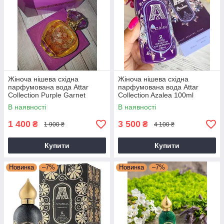
Жіноча нішева східна
Жіноча нішева східна
парфумована вода Attar
парфумована вода Attar
Collection Purple Garnet
Collection Azalea 100ml
Crystal 100ml(tester)
В наявності
В наявності
1 400
3 500
₴
₴
1 900 ₴
4 100 ₴
Купити
Купити
Новинка
–7%
Новинка
–7%