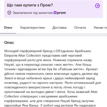
Що таке купити з Пром?
Замовлення під захистом
Опис
Характеристики
Доставка
Оплата
Умови п
Опис
Молодий парфумерний бренд з Об'єднаних Арабських
Еміратів Attar Collection представив свій черговий
парфумерний реліз для жінок. Новинка отримала назву
Hayati, що в перекладі означає «моє життя». Але більш
точним і відповідним ім'ям був би «Райське життя». Аромат
дійсно немов переносить свою власницю кудись далеко від
Землі в місця небаченої краси і дарує неймовірний заряд
позитиву, радості та гарного настрою. Реліз оптимальний для
повсякденного використання в теплу літню погоду і
орієнтований на молодих дівчат і жінок. Хоча зазвичай Attar
Collection співпрацює з місцевими арабськими
парфюмерами, але для створення Hayati бренд залучив
європейця Яна Ваньє. У роботі над релізом Ян надихався