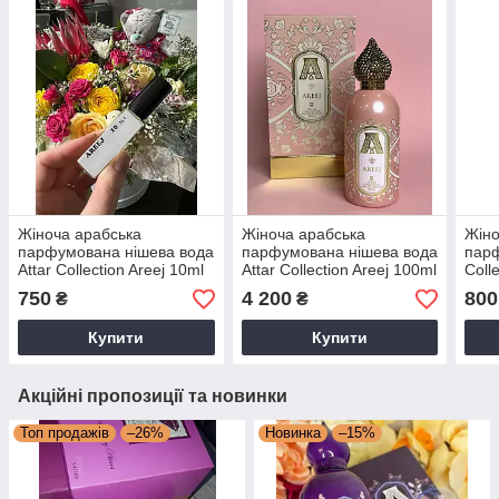
Жіноча арабська
Жіноча арабська
Жіно
парфумована нішева вода
парфумована нішева вода
парф
Attar Collection Areej 10ml
Attar Collection Areej 100ml
Coll
розпив
(НО
750
4 200
800
₴
₴
Купити
Купити
Акційні пропозиції та новинки
Топ продажів
–26%
Новинка
–15%