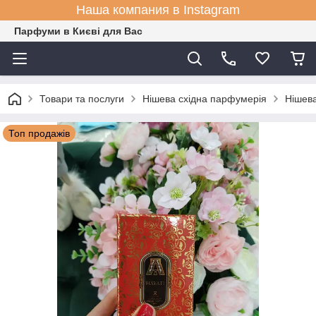
Наша компания в Instagram
Парфуми в Києві для Вас
Товари та послуги
Нішева східна парфумерія
Нішева
Топ продажів