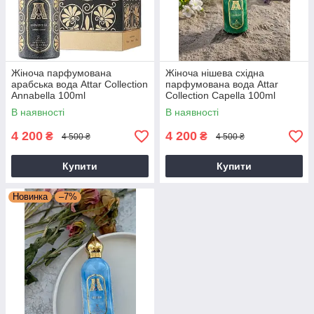
Жіноча парфумована
Жіноча нішева східна
арабська вода Attar Collection
парфумована вода Attar
Annabella 100ml
Collection Capella 100ml
В наявності
В наявності
4 200
4 200
₴
₴
4 500 ₴
4 500 ₴
Купити
Купити
Новинка
–7%