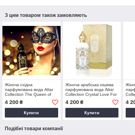
З цим товаром також замовляють
Жіноча східна
Жіноча арабська нішева
Жіно
парфумована вода Attar
парфумована вода Attar
парф
Collection The Queen of
Collection Crystal Love For
Coll
Sheba 100ml
Her 100ml
100
4 200
4 200
4 2
₴
₴
Купити
Купити
Подібні товари компанії