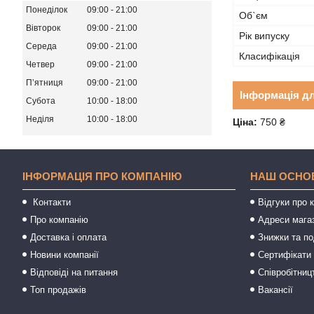
Понеділок
09:00
21:00
Об`єм
Вівторок
09:00
21:00
Рік випуску
Середа
09:00
21:00
Класифікація
Четвер
09:00
21:00
Пʼятниця
09:00
21:00
Інформація д
Субота
10:00
18:00
Неділя
10:00
18:00
Ціна:
750 ₴
ІНФОРМАЦІЯ ПРО КОМПАНІЮ
НАШ ОСНО
Контакти
Відгуки про 
Про компанію
Адреси мага
Доставка і оплата
Знижки та п
Новини компанії
Сертифікати 
Відповіді на питання
Співробітниц
Топ продажів
Вакансії