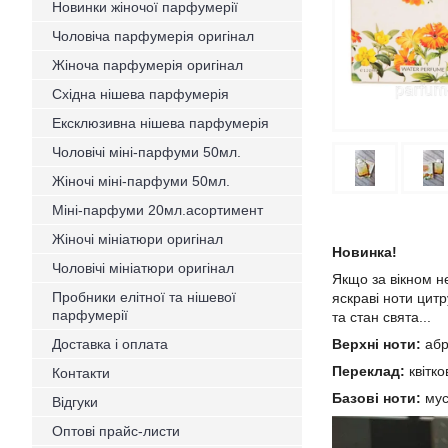
Новинки жіночої парфумерії
Чоловіча парфумерія оригінал
Жіноча парфумерія оригінал
Східна нішева парфумерія
Ексклюзивна нішева парфумерія
Чоловічі міні-парфуми 50мл.
Жіночі міні-парфуми 50мл.
Міні-парфуми 20мл.асортимент
Жіночі мініатюри оригінал
Новинка!
Чоловічі мініатюри оригінал
Якщо за вікном не
Пробники елітної та нішевої
яскраві ноти цитр
парфумерії
та стан свята...
Доставка і оплата
Верхні ноти:
абр
Переклад:
квітко
Контакти
Базові ноти:
мус
Відгуки
Оптові прайс-листи