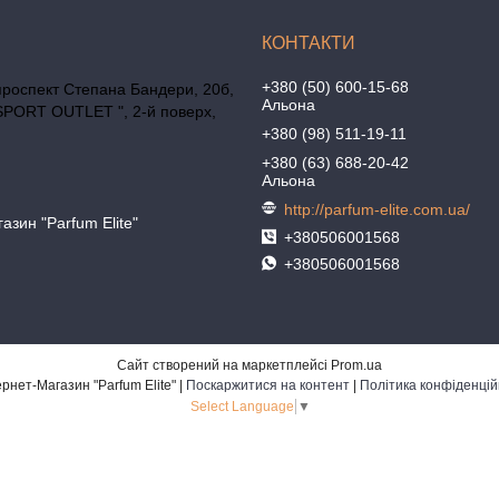
+380 (50) 600-15-68
проспект Степана Бандери, 20б,
Альона
SPORT OUTLET ", 2-й поверх,
+380 (98) 511-19-11
+380 (63) 688-20-42
Альона
http://parfum-elite.com.ua/
азин "Parfum Elite"
+380506001568
+380506001568
Сайт створений на маркетплейсі
Prom.ua
Интернет-Магазин "Parfum Elite" |
Поскаржитися на контент
|
Політика конфіденцій
Select Language
▼