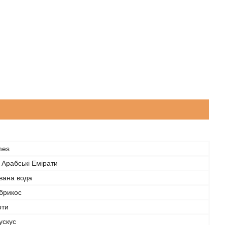
mes
 Арабські Емірати
ана вода
брикос
оти
ускус