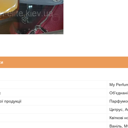
ки
My Perfu
к
Об'єднані
ї продукції
Парфумов
Цитрус, А
Квіткові н
Ваніль, М