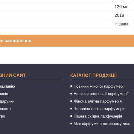
120 мл
2019
Нішева
ля замовлення
ВНИЙ САЙТ
КАТАЛОГ ПРОДУКЦІЇ
компанію
Новинки жіночої парфумерії
зинів
Новинки чоловічої парфумерії
одарунки
Жіноча елітна парфумерія
якості
Чоловіча елітна парфумерія
тво
Нішева східна парфумерія
Міні-парфуми в шкіряному чохлі 