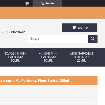
Кошик
Кошик
0 (63) 688-20-42
ЧОЛОВІЧІ МІНІ-
ЖІНОЧІ МІНІ-
МІНІ-ПАРФУМИ
ПАРФУМИ
ПАРФУМИ
В ЧОХЛАХ
50МЛ.
50МЛ.
20МЛ.
 спирту My Perfumes Fleur Spring 120ml