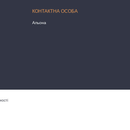
Альона
ності