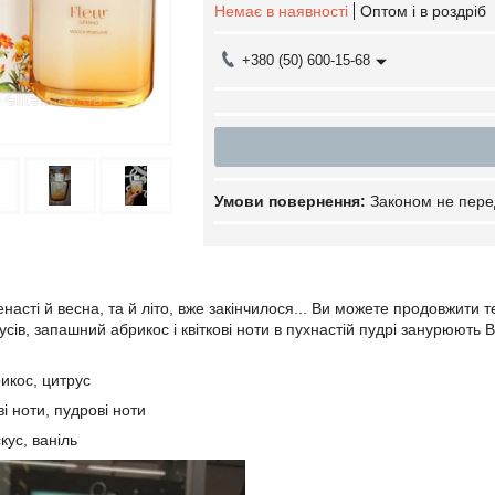
Немає в наявності
Оптом і в роздріб
+380 (50) 600-15-68
Законом не пере
насті й весна, та й літо, вже закінчилося... Ви можете продовжити 
усів, запашний абрикос і квіткові ноти в пухнастій пудрі занурюють
икос, цитрус
ві ноти, пудрові ноти
кус, ваніль