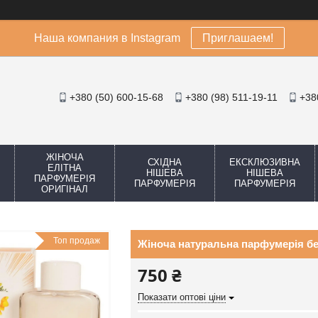
Наша компания в Instagram
Приглашаем!
+380 (50) 600-15-68
+380 (98) 511-19-11
+38
ЖІНОЧА
СХІДНА
ЕКСКЛЮЗИВНА
ЕЛІТНА
НІШЕВА
НІШЕВА
ПАРФУМЕРІЯ
ПАРФУМЕРІЯ
ПАРФУМЕРІЯ
ОРИГІНАЛ
Топ продаж
Жіноча натуральна парфумерія без
750 ₴
Показати оптові ціни