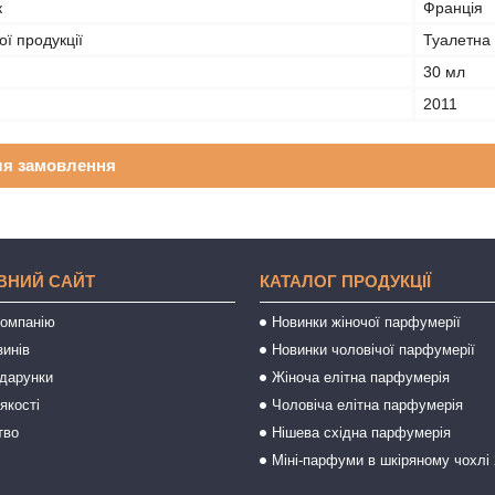
к
Франція
ї продукції
Туалетна
30 мл
2011
ля замовлення
ВНИЙ САЙТ
КАТАЛОГ ПРОДУКЦІЇ
компанію
Новинки жіночої парфумерії
зинів
Новинки чоловічої парфумерії
одарунки
Жіноча елітна парфумерія
якості
Чоловіча елітна парфумерія
тво
Нішева східна парфумерія
Міні-парфуми в шкіряному чохлі 