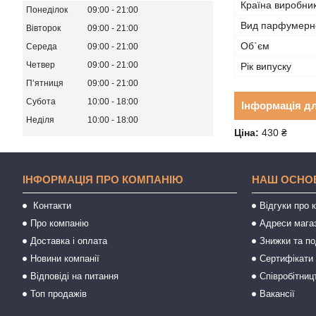
Країна виробни
Понеділок
09:00
21:00
Вид парфумерно
Вівторок
09:00
21:00
Об`єм
Середа
09:00
21:00
Четвер
09:00
21:00
Рік випуску
Пʼятниця
09:00
21:00
Субота
10:00
18:00
Інформація д
Неділя
10:00
18:00
Ціна:
430 ₴
ІНФОРМАЦІЯ ПРО КОМПАНІЮ
НАШ ОСНО
Контакти
Відгуки про 
Про компанію
Адреси мага
Доставка і оплата
Знижки та п
Новини компанії
Сертифікати 
Відповіді на питання
Співробітниц
Топ продажів
Вакансії