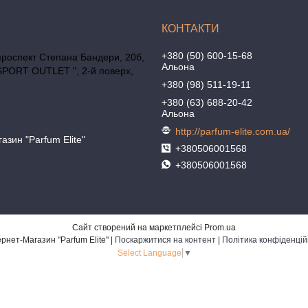
+380 (50) 600-15-68
проспект Степана Бандери, 20б,
Альона
SPORT OUTLET ", 2-й поверх,
+380 (98) 511-19-11
+380 (63) 688-20-42
Альона
http://parfum-elite.com.ua/
азин "Parfum Elite"
+380506001568
+380506001568
Сайт створений на маркетплейсі
Prom.ua
Интернет-Магазин "Parfum Elite" |
Поскаржитися на контент
|
Політика конфіденцій
Select Language
▼