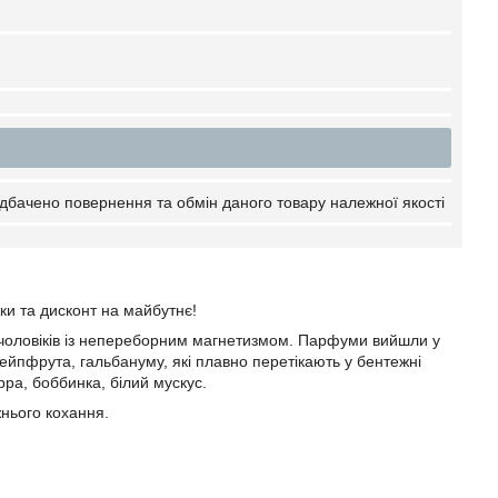
дбачено повернення та обмін даного товару належної якості
ки та дисконт на майбутнє!
 чоловіків із непереборним магнетизмом. Парфуми вийшли у
рейпфрута, гальбануму, які плавно перетікають у бентежні
рра, боббинка, білий мускус.
жнього кохання.