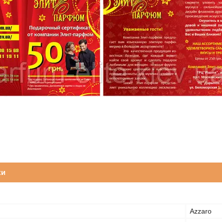
ки
Azzaro