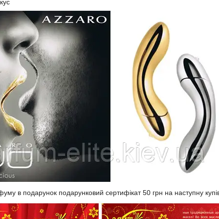
кус
фуму в подарунок подарунковий сертифікат 50 грн на наступну купі