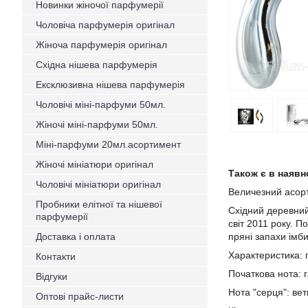
Новинки жіночої парфумерії
Чоловіча парфумерія оригінал
Жіноча парфумерія оригінал
Східна нішева парфумерія
Ексклюзивна нішева парфумерія
Чоловічі міні-парфуми 50мл.
Жіночі міні-парфуми 50мл.
Міні-парфуми 20мл.асортимент
Жіночі мініатюри оригінал
Також є в наявн
Чоловічі мініатюри оригінал
Величезний асорт
Пробники елітної та нішевої
Східний деревний
парфумерії
світ 2011 року. П
Доставка і оплата
пряні запахи імб
Характеристика: 
Контакти
Початкова нота: 
Відгуки
Нота "серця": вет
Оптові прайс-листи