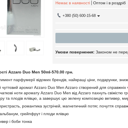
Немає в наявності
Оптом і в роздріб
+380 (50) 600-15-68
Законом не пере
ості Azzaro Duo Men 50ml-570.00 грн.
имент парфумерії відомих брендів, найкращі ціни, подарунки, зниж
 чуттєвий аромат Azzaro Duo Men Azzaro створений для справжніх
очаткові ноти аромату Azzaro Duo Men від Azzaro пахнуть свіжістю г
иру та плодів ялівцю, а завершує цю зелену композицію ветивер, ми
пристрасть, романтика зустрічей, магнетичний потяг, почуття справ
гальбанум, грейпфрут і плоди ялівцю
ивер і боби тонка