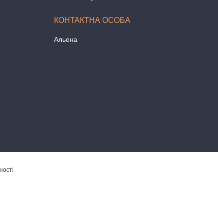
Альона
ності