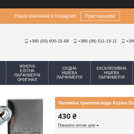
Наша компания в Instagram
Приглашаем!
+380 (50) 600-15-68
+380 (98) 511-19-11
+38
ЖІНОЧА
СХІДНА
ЕКСКЛЮЗИВНА
ЕЛІТНА
НІШЕВА
НІШЕВА
ПАРФУМЕРІЯ
ПАРФУМЕРІЯ
ПАРФУМЕРІЯ
ОРИГІНАЛ
Чоловіча туалетна вода Azzaro D
430 ₴
Показати оптові ціни