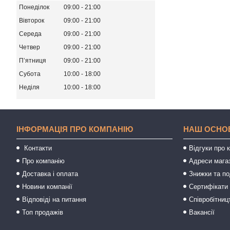
Понеділок
09:00
21:00
Вівторок
09:00
21:00
Середа
09:00
21:00
Четвер
09:00
21:00
Пʼятниця
09:00
21:00
Субота
10:00
18:00
Неділя
10:00
18:00
ІНФОРМАЦІЯ ПРО КОМПАНІЮ
НАШ ОСНО
Контакти
Відгуки про 
Про компанію
Адреси мага
Доставка і оплата
Знижки та п
Новини компанії
Сертифікати 
Відповіді на питання
Співробітниц
Топ продажів
Вакансії