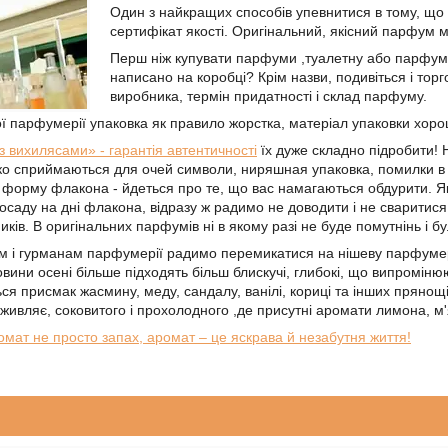
Один з найкращих способів упевнитися в тому, що
сертифікат якості. Оригінальний, якісний парфум
Перш ніж купувати парфуми ,туалетну або парфумов
написано на коробці? Крім назви, подивіться і торг
виробника, термін придатності і склад парфуму.
ої парфумерії упаковка як правило жорстка, матеріал упаковки хорошо
з вихилясами» - гарантія автентичності
їх дуже складно підробити! 
ко сприймаються для очей символи, ниряшная упаковка, помилки в 
 форму флакона - йдеться про те, що вас намагаються обдурити. Я
осаду на дні флакона, відразу ж радимо не доводити і не сваритися 
ків. В оригінальних парфумів ні в якому разі не буде помутнінь і б
м і гурманам парфумерії радимо перемикатися на нішеву парфумері
овини осені більше підходять більш блискучі, глибокі, що випроміню
ься присмак жасмину, меду, сандалу, ванілі, кориці та інших прянощів
живляє, соковитого і прохолодного ,де присутні аромати лимона, м'я
омат не просто запах, аромат – це яскрава й незабутня життя!