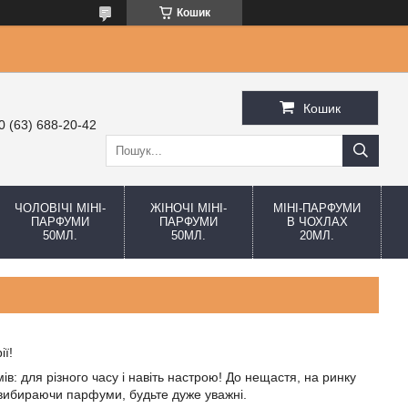
Кошик
Кошик
0 (63) 688-20-42
ЧОЛОВІЧІ МІНІ-
ЖІНОЧІ МІНІ-
МІНІ-ПАРФУМИ
ПАРФУМИ
ПАРФУМИ
В ЧОХЛАХ
50МЛ.
50МЛ.
20МЛ.
ї!
в: для різного часу і навіть настрою! До нещастя, на ринку
 вибираючи парфуми, будьте дуже уважні.