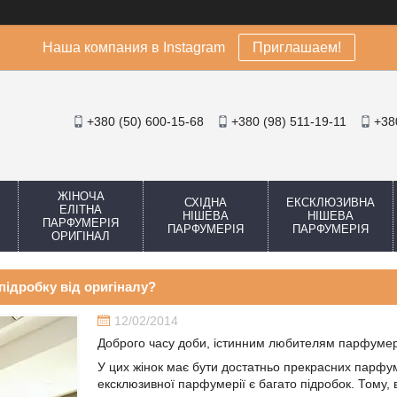
Наша компания в Instagram
Приглашаем!
+380 (50) 600-15-68
+380 (98) 511-19-11
+38
ЖІНОЧА
СХІДНА
ЕКСКЛЮЗИВНА
ЕЛІТНА
НІШЕВА
НІШЕВА
ПАРФУМЕРІЯ
ПАРФУМЕРІЯ
ПАРФУМЕРІЯ
ОРИГІНАЛ
 підробку від оригіналу?
12/02/2014
Доброго часу доби, істинним любителям парфумері
У цих жінок має бути достатньо прекрасних парфумі
ексклюзивної парфумерії є багато підробок. Тому,