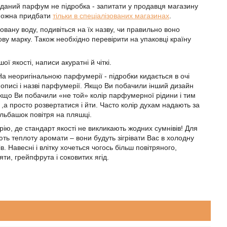
 даний парфум не підробка - запитати у продавця магазину
 можна придбати
тільки в спеціалізованих магазинах
.
ану воду, подивіться на їх назву, чи правильно воно
ову марку. Також необхідно перевірити на упаковці країну
ї якості, написи акуратні й чіткі.
На неоригінальною парфумерії - підробки кидається в очі
описі і назві парфумерії. Якщо Ви побачили інший дизайн
кщо Ви побачили «не той» колір парфумерної рідини і тим
,а просто розвертатися і йти. Часто колір духам надають за
ульбашок повітря на пляшці.
ю, де стандарт якості не викликають жодних сумнівів! Для
ють теплоту аромати – вони будуть зігрівати Вас в холодну
. Навесні і влітку хочеться чогось більш повітряного,
ти, грейпфрута і соковитих ягід.