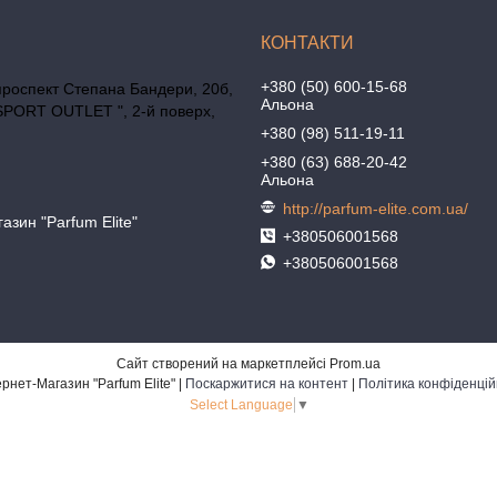
+380 (50) 600-15-68
проспект Степана Бандери, 20б,
Альона
SPORT OUTLET ", 2-й поверх,
+380 (98) 511-19-11
+380 (63) 688-20-42
Альона
http://parfum-elite.com.ua/
азин "Parfum Elite"
+380506001568
+380506001568
Сайт створений на маркетплейсі
Prom.ua
Интернет-Магазин "Parfum Elite" |
Поскаржитися на контент
|
Політика конфіденцій
Select Language
▼