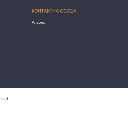
Альона
ності