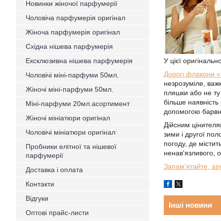
Новинки жіночої парфумерії
Чоловіча парфумерія оригінал
Жіноча парфумерія оригінал
Східна нішева парфумерія
Ексклюзивна нішева парфумерія
У цієї оригінальн
Дорогі флакони «
Чоловічі міні-парфуми 50мл.
незрозуміле, важ
Жіночі міні-парфуми 50мл.
пляшки або не ту
більше наявність 
Міні-парфуми 20мл.асортимент
допомогою барвни
Жіночі мініатюри оригінал
Дійсним цінителя
Чоловічі мініатюри оригінал
зими і другої пол
погоду, де містит
Пробники елітної та нішевої
ненав'язливого, о
парфумерії
Запам'ятайте, ар
Доставка і оплата
Контакти
Відгуки
Інші новини
Оптові прайс-листи