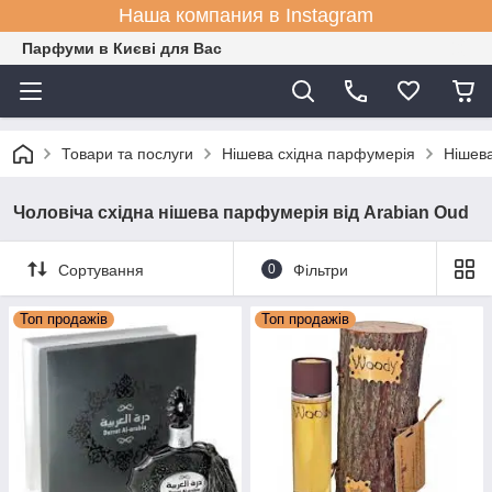
Наша компания в Instagram
Парфуми в Києві для Вас
Товари та послуги
Нішева східна парфумерія
Нішева
Чоловіча східна нішева парфумерія від Arabian Oud
Сортування
0
Фільтри
Топ продажів
Топ продажів