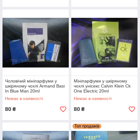
Чоловічий мініпарфуми у
Мініпарфуми у шкіряному
шкіряному чохлі Armand Basi
чохлі унісекс Calvin Klein Ck
In Blue Man 20ml
One Electric 20ml
Немає в наявності
Немає в наявності
80
80
₴
₴
Топ продажів