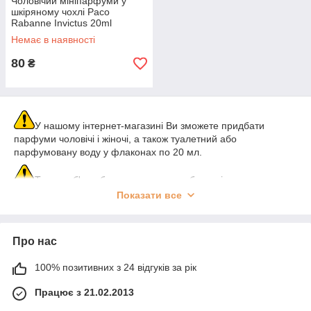
Чоловічий мініпарфуми у
шкіряному чохлі Paco
Rabanne Invictus 20ml
Немає в наявності
80
₴
У нашому інтернет-магазині Ви зможете придбати
парфуми чоловічі і жіночі, а також туалетний або
парфумовану воду у флаконах по 20 мл.
Такого об'єму буде достатньо, щоб як слід вивчити
парфум і переконатися в тому, чи підходить він чи ні. Крім
Показати все
усього, такий формат влаштує саме тих, хто швидко
втомлюється від одноманітності.
Про нас
Замість одного повного флакона, який Вам тут же
набридне, Ви зможете придбати туалетну воду різних брендів
100% позитивних з 24 відгуків за рік
і напрямків.
Працює з 21.02.2013
У подарунок до міні-флаконам наші клієнти отримують