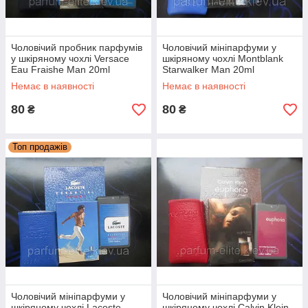
Чоловічий пробник парфумів
Чоловічий мініпарфуми у
у шкіряному чохлі Versace
шкіряному чохлі Montblank
Eau Fraishe Man 20ml
Starwalker Man 20ml
Немає в наявності
Немає в наявності
80
80
₴
₴
Топ продажів
Чоловічий мініпарфуми у
Чоловічий мініпарфуми у
шкіряному чохлі Lacoste
шкіряному чохлі Calvin Klein