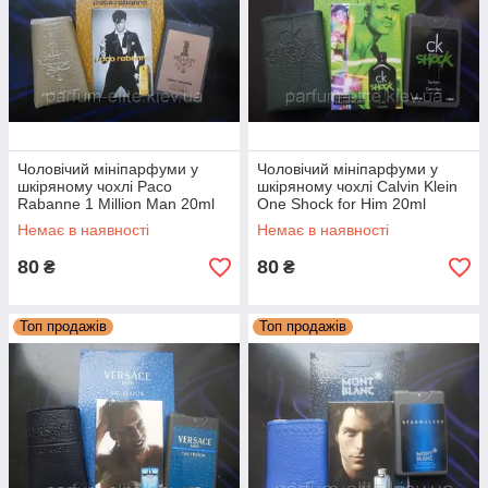
Чоловічий мініпарфуми у
Чоловічий мініпарфуми у
шкіряному чохлі Paco
шкіряному чохлі Calvin Klein
Rabanne 1 Million Man 20ml
One Shock for Him 20ml
Немає в наявності
Немає в наявності
80
80
₴
₴
Топ продажів
Топ продажів