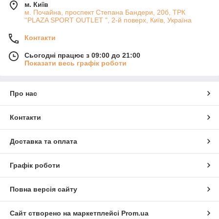
оригінальні шкіряні чохли, які дозволяють носити завжди
м. Київ
улюблений парфум з собою.
м. Почайна, проспект Степана Бандери, 20б, ТРК
''PLAZA SPORT OUTLET ", 2-й поверх, Київ, Україна
Контакти
Сьогодні працює з 09:00 до 21:00
Показати весь графік роботи
Про нас
Контакти
Доставка та оплата
Графік роботи
Повна версія сайту
Сайт створено на маркетплейсі
Prom.ua