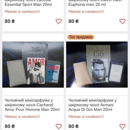
Essential Sport Man 20ml
Euphoria men 20 ml
Немає в наявності
Немає в наявності
80
80
₴
₴
Топ продажів
Чоловічий мініпарфуми у
Чоловічий мініпарфуми у
шкіряному чохлі Cacharel
шкіряному чохлі Armani
Amor Pour Homme Man 20ml
Acqua Di Gio Man 20ml
Немає в наявності
Немає в наявності
80
80
₴
₴