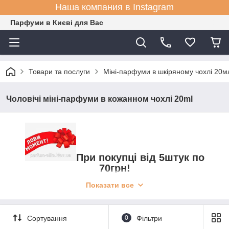
Наша компания в Instagram
Парфуми в Києві для Вас
Товари та послуги
Міні-парфуми в шкіряному чохлі 20мл
Чоловічі міні-парфуми в кожанном чохлі 20ml
При покупці від 5штук по
70грн!
Показати все
від 10 штук по 65грн!
від 20штук по 60грн!
Сортування
0
Фільтри