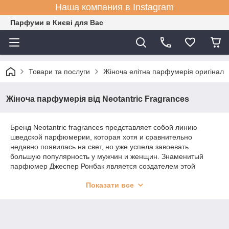
Наша компания в Instagram
Парфуми в Києві для Вас
Товари та послуги
Жіноча елітна парфумерія оригінал
Жіноча парфумерія від Neotantric Fragrances
Бренд Neotantric fragrances представляет собой линию
шведской парфюмерии, которая хотя и сравнительно
недавно появилась на свет, но уже успела завоевать
большую популярность у мужчин и женщин. Знаменитый
парфюмер Джеспер Ронбак является создателем этой
уникальной линии ароматов. Ронбак исповедует тантру,
Показати все
которая заключается не в йоге, мудрой философии и
сакральной религии, а в совокупности всех этих понятий. Для
того, чтобы изучить тантры, познать все ее глубины и
получить возможность ощущения себя частью сакрального
мира, необходимо много лет кропотливой работы. Однако на