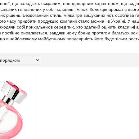
панії, що володіють яскравим, неординарним характером, що виді
спішних і впевнених у собі чоловіків і жінок. Колекція ароматів цьо
их рішень. Бездоганний стиль, м'яка гра вишуканих нот, особлива г
го часу придбати продукцію компанії стало можна і в Україні. У на
ходячи собі прихильників серед тих, хто здатний оцінити класичні ар
 постійно оновлюється, завдяки чому бренд протягом багатьох років
 що в найближчому майбутньому популярність його буде тільки рост