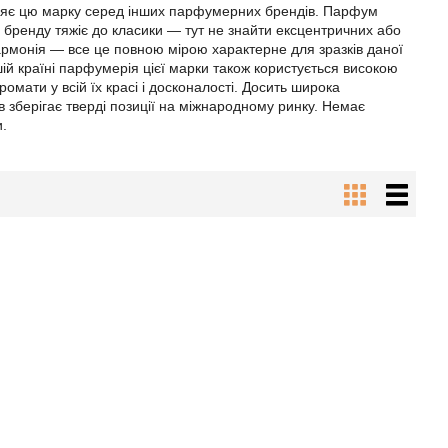
ляє цю марку серед інших парфумерних брендів. Парфум
го бренду тяжіє до класики — тут не знайти ексцентричних або
армонія — все це повною мірою характерне для зразків даної
шій країні парфумерія цієї марки також користується високою
омати у всій їх красі і досконалості. Досить широка
 зберігає тверді позиції на міжнародному ринку. Немає
и.