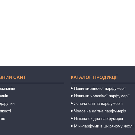
ВНИЙ САЙТ
КАТАЛОГ ПРОДУКЦІЇ
компанію
Новинки жіночої парфумерії
зинів
Новинки чоловічої парфумерії
одарунки
Жіноча елітна парфумерія
якості
Чоловіча елітна парфумерія
тво
Нішева східна парфумерія
Міні-парфуми в шкіряному чохлі 