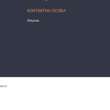
Альона
ності