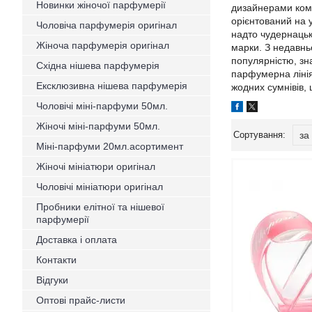
Новинки жіночої парфумерії
дизайнерами ком
орієнтований на у
Чоловіча парфумерія оригінал
надто чудернацьк
Жіноча парфумерія оригінал
марки. З недавньо
популярністю, зна
Східна нішева парфумерія
парфумерна лінія
Ексклюзивна нішева парфумерія
жодних сумнівів,
Чоловічі міні-парфуми 50мл.
Жіночі міні-парфуми 50мл.
Міні-парфуми 20мл.асортимент
Жіночі мініатюри оригінал
Чоловічі мініатюри оригінал
Пробники елітної та нішевої
парфумерії
Доставка і оплата
Контакти
Відгуки
Оптові прайс-листи