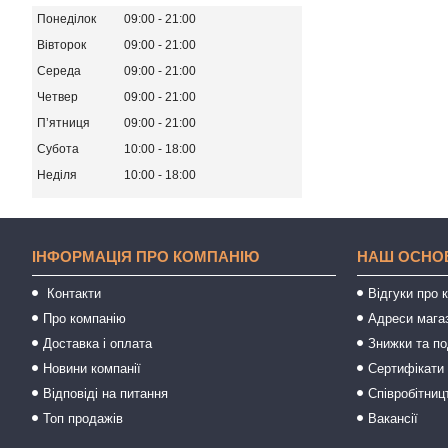
Понеділок
09:00
21:00
Вівторок
09:00
21:00
Середа
09:00
21:00
Четвер
09:00
21:00
Пʼятниця
09:00
21:00
Субота
10:00
18:00
Неділя
10:00
18:00
ІНФОРМАЦІЯ ПРО КОМПАНІЮ
НАШ ОСНО
Контакти
Відгуки про 
Про компанію
Адреси мага
Доставка і оплата
Знижки та п
Новини компанії
Сертифікати 
Відповіді на питання
Співробітниц
Топ продажів
Вакансії