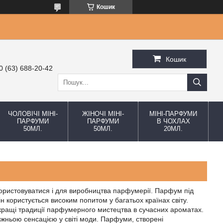
Кошик
Кошик
0 (63) 688-20-42
ЧОЛОВІЧІ МІНІ-
ЖІНОЧІ МІНІ-
МІНІ-ПАРФУМИ
ПАРФУМИ
ПАРФУМИ
В ЧОХЛАХ
50МЛ.
50МЛ.
20МЛ.
користовуватися і для виробництва парфумерії. Парфум під
ін користується високим попитом у багатьох країнах світу.
 кращі традиції парфумерного мистецтва в сучасних ароматах.
жньою сенсацією у світі моди. Парфуми, створені