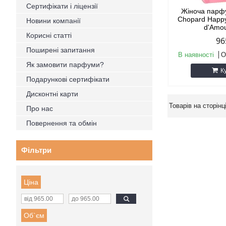
Сертифікати і ліцензії
Жіноча парф
Chopard Happy
Новини компанії
d'Amo
Корисні статті
96
Поширені запитання
В наявності
О
Як замовити парфуми?
К
Подарункові сертифікати
Дисконтні карти
Про нас
Повернення та обмін
Фільтри
Ціна
Об`єм