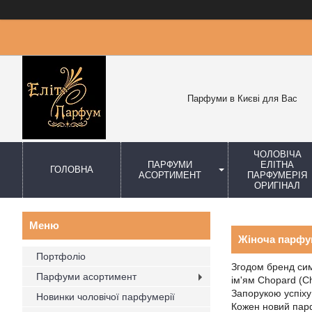
Парфуми в Києві для Вас
ЧОЛОВІЧА
ПАРФУМИ
ЕЛІТНА
ГОЛОВНА
АСОРТИМЕНТ
ПАРФУМЕРІЯ
ОРИГІНАЛ
Жіноча парфу
Портфоліо
Згодом бренд сим
Парфуми асортимент
ім'ям Chopard (Ch
Запорукою успіху
Новинки чоловічої парфумерії
Кожен новий парф