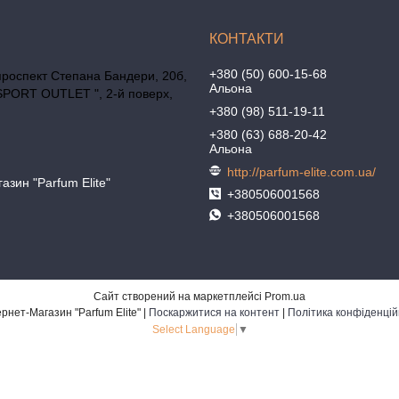
+380 (50) 600-15-68
проспект Степана Бандери, 20б,
Альона
SPORT OUTLET ", 2-й поверх,
+380 (98) 511-19-11
+380 (63) 688-20-42
Альона
http://parfum-elite.com.ua/
азин "Parfum Elite"
+380506001568
+380506001568
Сайт створений на маркетплейсі
Prom.ua
Интернет-Магазин "Parfum Elite" |
Поскаржитися на контент
|
Політика конфіденцій
Select Language
▼