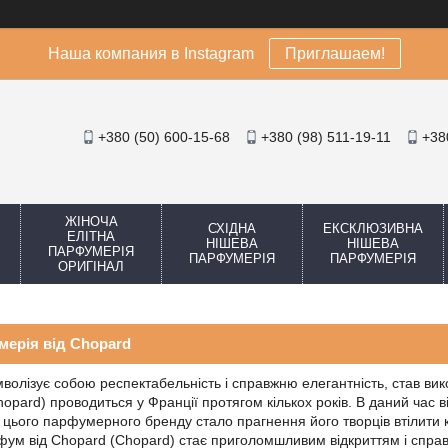
Наша компания в Instagram
Приглашаем!
+380 (50) 600-15-68
+380 (98) 511-19-11
+38
ЖІНОЧА
СХІДНА
ЕКСКЛЮЗИВНА
ЕЛІТНА
НІШЕВА
НІШЕВА
ПАРФУМЕРІЯ
ПАРФУМЕРІЯ
ПАРФУМЕРІЯ
ОРИГІНАЛ
мерія від Chopard
волізує собою респектабельність і справжню елегантність, став ви
opard) проводиться у Франції протягом кількох років. В даний час в
 цього парфумерного бренду стало прагнення його творців втілити
ум від Chopard (Chopard) стає приголомшливим відкриттям і справ