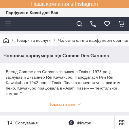
Наша компания в Instagram
Парфуми в Києві для Вас
Товари та послуги
Чоловіча елітна парфумерія оригіна
Чоловіча парфумерія від Comme Des Garcons
Бренд Comme des Garcons з'явився в Токіо в 1973 році,
заснував її дизайнер Rei Kawakubo. Народилася Рей Rei
Kawakubo в 1942 році в Токіо. Після закінчення університету
Кейо, Kawakubo працювала в «Asahi Kasei» ― текстильної
компанії.
У 1969 році вона випустила колекції одягу під своїм брендом
Показати все
Comme des Garcons, з французької мови – «подібно
хлопчикам». Перший показ колекцій Comme Des Garcons
відбувся в Парижі в 1981 році, після якого Rei Kawakubo
здобула любов і всесвітнє визнання численних
Сортування
0
Фільтри
шанувальників. Частиною системи цінностей компанії Comme