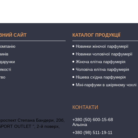
ВНИЙ САЙТ
КАТАЛОГ ПРОДУКЦІЇ
компанію
Новинки жіночої парфумерії
зинів
Новинки чоловічої парфумерії
одарунки
Жіноча елітна парфумерія
якості
Чоловіча елітна парфумерія
тво
Нішева східна парфумерія
Міні-парфуми в шкіряному чохлі 
+380 (50) 600-15-68
проспект Степана Бандери, 20б,
Альона
SPORT OUTLET ", 2-й поверх,
+380 (98) 511-19-11