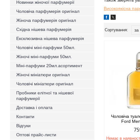
Також зверніть у
Новинки жіночої парфумерії
Високоякісна пар
Чоловіча парфумерія оригінал
Жіноча парфумерія оригінал
Східна нішева парфумерія
Ексклюзивна нішева парфумерія
Чоловічі міні-парфуми 50мл.
Жіночі міні-парфуми 50мл.
Міні-парфуми 20мл.асортимент
Жіночі мініатюри оригінал
Чоловічі мініатюри оригінал
Пробники елітної та нішевої
парфумерії
Доставка і оплата
Чоловіча туа
Контакти
Ford Men
Відгуки
75
Оптові прайс-листи
Немає в наявност