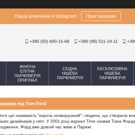
Наша компания в Instagram
Приглашаем!
+380 (50) 600-15-68
+380 (98) 511-19-11
+38
ЖІНОЧА
СХІДНА
ЕКСКЛЮЗИВНА
ЕЛІТНА
НІШЕВА
НІШЕВА
ПАРФУМЕРІЯ
ПАРФУМЕРІЯ
ПАРФУМЕРІЯ
ОРИГІНАЛ
умерія від Tom Ford
його ще називають "король незворушний"- людина, що створила влас
іших дизайнерів у світі. У 2001 році журнал Time назвав Тома Фо
одження, Форд вже довгий час живе в Парижі.