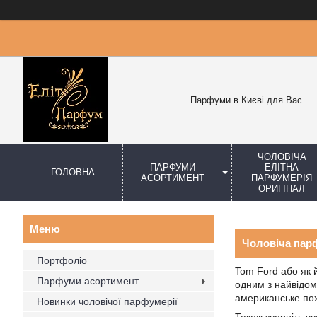
Парфуми в Києві для Вас
ЧОЛОВІЧА
ПАРФУМИ
ЕЛІТНА
ГОЛОВНА
АСОРТИМЕНТ
ПАРФУМЕРІЯ
ОРИГІНАЛ
Чоловіча парф
Портфоліо
Tom Ford або як 
Парфуми асортимент
одним з найвідом
американське пох
Новинки чоловічої парфумерії