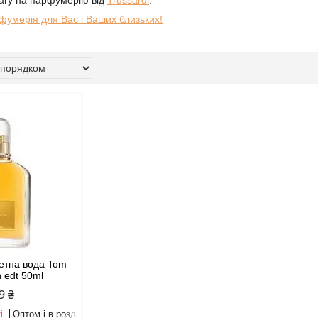
вагу на парфумерію від
Trussardi
.
фумерія для Вас і Ваших близьких!
летна вода Tom
 edt 50ml
9 ₴
і
Оптом і в роздріб