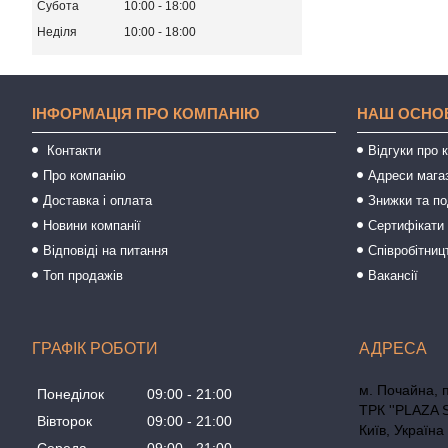
Субота
10:00
18:00
Неділя
10:00
18:00
ІНФОРМАЦІЯ ПРО КОМПАНІЮ
НАШ ОСНО
Контакти
Відгуки про 
Про компанію
Адреси мага
Доставка і оплата
Знижки та п
Новини компанії
Сертифікати 
Відповіді на питання
Співробітниц
Топ продажів
Вакансії
ГРАФІК РОБОТИ
м. Почайна, 
Понеділок
09:00
21:00
ТРК ''PLAZA 
Вівторок
09:00
21:00
Київ, Україна
Середа
09:00
21:00