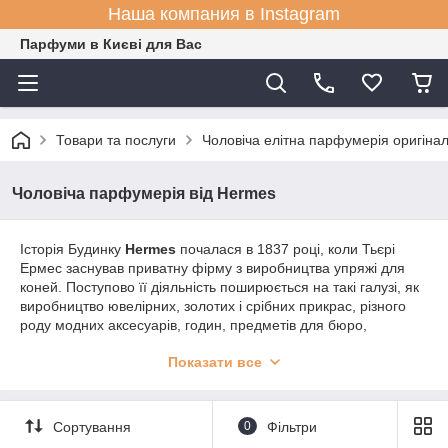
Наша компания в Instagram
Парфуми в Києві для Вас
Товари та послуги
Чоловіча елітна парфумерія оригіна
Чоловіча парфумерія від Hermes
Історія Будинку
Hermes
почалася в 1837 році, коли Тьєрі
Ермес заснував приватну фірму з виробництва упряжі для
коней. Поступово її діяльність поширюється на такі галузі, як
виробництво ювелірних, золотих і срібних прикрас, різного
роду модних аксесуарів, годин, предметів для бюро,
попільничок і, звичайно ж, шовкових хусток і колекцій одягу.
Показати все
Наступні п'ять поколінь цієї родини постійно розширювали
виробництво і асортимент, створивши справжню імперію
Hermes, імперію
бездоганного смаку
і
високої якості
.
1950-ті роки – час народження Eau d ' Hermes, саме тоді
Сортування
0
Фільтри
компанія починає захоплюючу подорож у світ створення