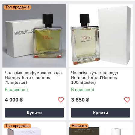
парфумів. У 1961 році з'явився аромат Caleche – один з
Топ продажів
найбільш класичних ароматів французької
парфумерії
сьогоднішнього дня, визнаний у всьому світі.
Також зверніть увагу на парфумерію від
Hugo Boss
.
Стійкі, шлейфные аромати тут!
Чоловіча парфумована вода
Чоловіча туалетна вода
Hermes Terre d'hermes
Hermes Terre d'Hermes
75m(tester)
100m(tester)
В наявності
В наявності
4 000
3 850
₴
₴
Купити
Купити
Топ продажів
Новинка