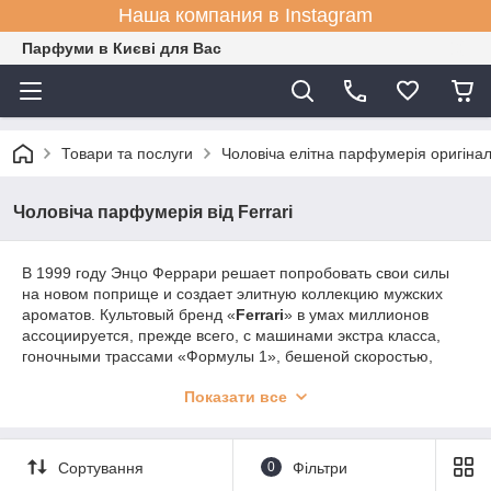
Наша компания в Instagram
Парфуми в Києві для Вас
Товари та послуги
Чоловіча елітна парфумерія оригіна
Чоловіча парфумерія від Ferrari
В 1999 году Энцо Феррари решает попробовать свои силы
на новом поприще и создает элитную коллекцию мужских
ароматов. Культовый бренд «
Ferrari
» в умах миллионов
ассоциируется, прежде всего, с машинами экстра класса,
гоночными трассами «Формулы 1», бешеной скоростью,
адреналином и экстремальными ощущениями. Все это
Показати все
опытные парфюмеры постарались отразить в коллекции
великолепных ароматов «Ferrari».
Парфюмерия
Ferrari создана для
настоящих мужчин
,
которые ежедневно стремятся к успеху и никогда не
Сортування
0
Фільтри
останавливаются на достигнутом. Их не пугают опасности,