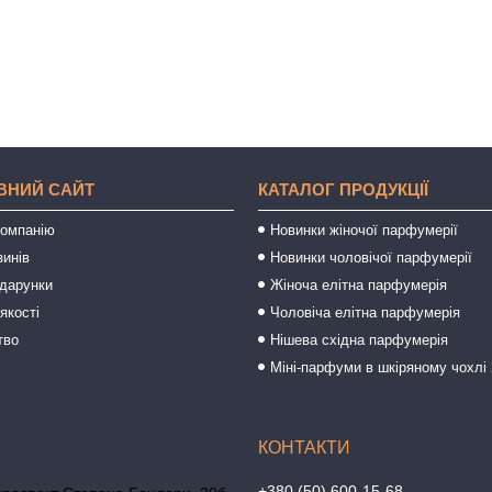
ВНИЙ САЙТ
КАТАЛОГ ПРОДУКЦІЇ
компанію
Новинки жіночої парфумерії
зинів
Новинки чоловічої парфумерії
одарунки
Жіноча елітна парфумерія
якості
Чоловіча елітна парфумерія
тво
Нішева східна парфумерія
Міні-парфуми в шкіряному чохлі 
+380 (50) 600-15-68