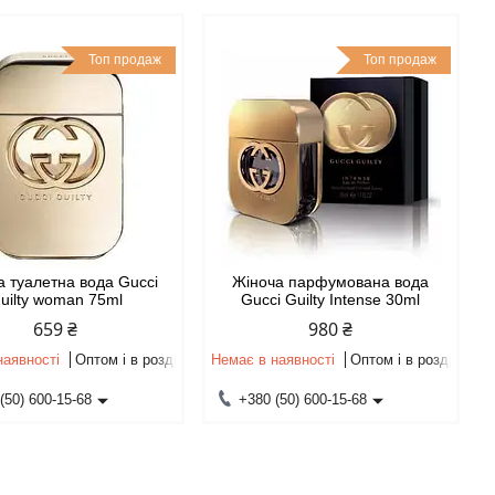
Топ продаж
Топ продаж
а туалетна вода Gucci
Жіноча парфумована вода
uilty woman 75ml
Gucci Guilty Intense 30ml
659 ₴
980 ₴
наявності
Оптом і в роздріб
Немає в наявності
Оптом і в роздріб
(50) 600-15-68
+380 (50) 600-15-68