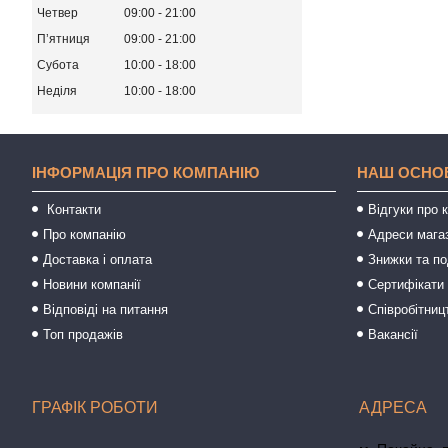
Четвер
09:00
21:00
Пʼятниця
09:00
21:00
Субота
10:00
18:00
Неділя
10:00
18:00
ІНФОРМАЦІЯ ПРО КОМПАНІЮ
НАШ ОСНО
Контакти
Відгуки про 
Про компанію
Адреси мага
Доставка і оплата
Знижки та п
Новини компанії
Сертифікати 
Відповіді на питання
Співробітниц
Топ продажів
Вакансії
ГРАФІК РОБОТИ