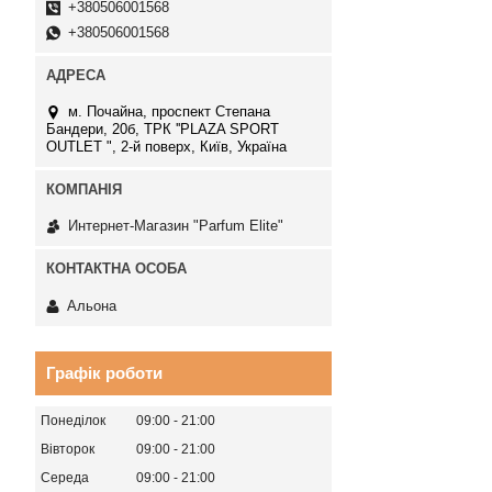
+380506001568
+380506001568
м. Почайна, проспект Степана
Бандери, 20б, ТРК ''PLAZA SPORT
OUTLET ", 2-й поверх, Київ, Україна
Интернет-Магазин "Parfum Elite"
Альона
Графік роботи
Понеділок
09:00
21:00
Вівторок
09:00
21:00
Середа
09:00
21:00