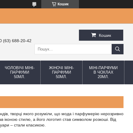
Кошик
Кошик
0 (63) 688-20-42
ЧОЛОВІЧІ МІНІ-
ЖІНОЧІ МІНІ-
МІНІ-ПАРФУМИ
ПАРФУМИ
ПАРФУМИ
В ЧОХЛАХ
50МЛ.
50МЛ.
20МЛ.
ендів, творці якого розуміли, що мода і парфумерію нерозривно
став іконою стилю, а його логотип став символом розкоші. Від
суари – стали класикою.