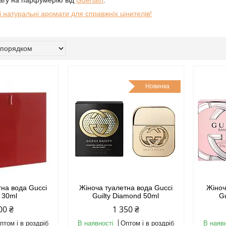
вагу на парфумерію від
Guerlain
.
і натуральні аромати для справжніх цінителів!
Новинка
тна вода Gucci
Жіноча туалетна вода Gucci
Жіно
 30ml
Guilty Diamond 50ml
G
00 ₴
1 350 ₴
птом і в роздріб
В наявності
Оптом і в роздріб
В наяв