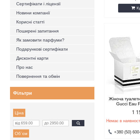
Сертифікати і ліцензії
К
Новини компанії
Корисні статті
Поширені запитання
Як замовити парфуми?
Подарункові сертифікати
Дисконтні карти
Про нас
Повернення та обмін
Фільтри
Жіноча туалетн
Gucci Eau 
1 1
Ціна
Немає в наявност
+380 (50) 600
Об`єм