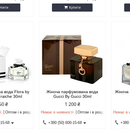
упити
Купити
а вода Flora by
Жіноча парфумована вода
Жіноча 
Fraiche 30ml
Gucci By Gucci 30ml
50 ₴
1 200 ₴
і
Оптом і в роздріб
Немає в наявності
Оптом і в роздріб
Немає в 
-15-68
+380 (50) 600-15-68
+380 