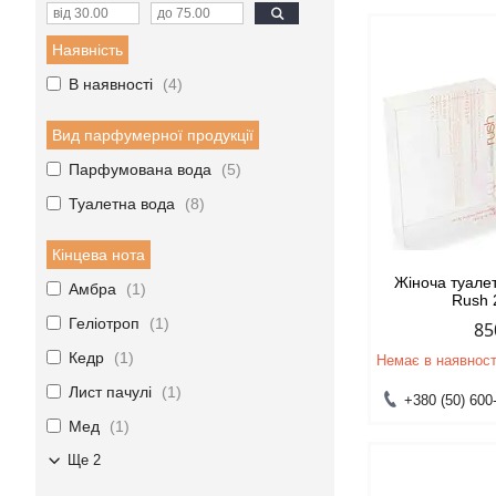
Наявність
В наявності
4
Вид парфумерної продукції
Парфумована вода
5
Туалетна вода
8
Кінцева нота
Жіноча туале
Амбра
1
Rush 
Геліотроп
1
85
Кедр
1
Немає в наявност
Лист пачулі
1
+380 (50) 600
Мед
1
Ще 2