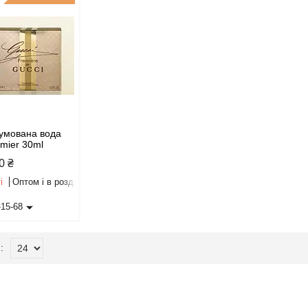
умована вода
emier 30ml
0 ₴
і
Оптом і в роздріб
-15-68