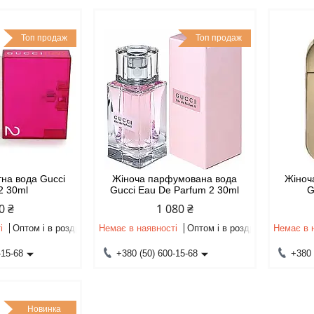
Топ продаж
Топ продаж
тна вода Gucci
Жіноча парфумована вода
Жіноч
2 30ml
Gucci Eau De Parfum 2 30ml
G
0 ₴
1 080 ₴
і
Оптом і в роздріб
Немає в наявності
Оптом і в роздріб
Немає в 
-15-68
+380 (50) 600-15-68
+380 
Новинка