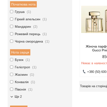
Початкова нота
Груша
1
Гіркий апельсин
1
Мандарин
2
Рожевий перець
1
Чорна смородина
1
Жіноча парф
Gucci Pr
Нота серця
85
Бузок
1
Немає в наявност
Геліотроп
1
+380 (50) 600
Жасмин
1
Конвалія
1
Півонія
1
Ще 2