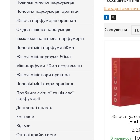
Також зверніть у
Новинки жіночої парфумерії
Шикарні екзотичн
Чоловіча парфумерія оригінал
Жіноча парфумерія оригінал
Східна нішева парфумерія
Ексклюзивна нішева парфумерія
Чоловічі міні-парфуми 50мл.
Жіночі міні-парфуми 50мл.
Міні-парфуми 20мл.асортимент
Жіночі мініатюри оригінал
Чоловічі мініатюри оригінал
Пробники елітної та нішевої
парфумерії
Доставка і оплата
Жіноча туале
Контакти
Rush
Відгуки
2 2
Оптові прайс-листи
В наявності
О