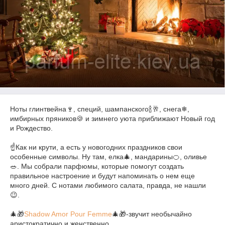
Ноты глинтвейна🍷, специй, шампанского🍾🥂, снега❄,
имбирных пряников🍪 и зимнего уюта приближают Новый год
и Рождество.
⠀
☝️Как ни крути, а есть у новогодних праздников свои
особенные символы. Ну там, елка🎄, мандарины🍊, оливье
🥗. Мы собрали парфюмы, которые помогут создать
правильное настроение и будут напоминать о нем еще
много дней. С нотами любимого салата, правда, не нашли
😉.
⠀
🎄🎁
Shadow Amor Pour Femme
🎄🎁-звучит необычайно
аристократично и женственно