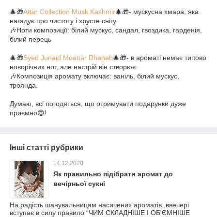
⠀
🎄🎁
Attar Collection Musk Kashmir
🎄🎁- мускусна хмара, яка
нагадує про чистоту і хрусте снігу.
🎶Ноти композиції: білий мускус, сандал, гвоздика, гарденія,
білий перець
⠀
🎄🎁
Syed Junaid Moattar Dhahab
🎄🎁- в ароматі немає типово
новорічних нот, але настрій він створює.
🎶Композиція аромату включає: ваніль, білий мускус,
троянда.
⠀
Думаю, всі погодяться, що отримувати подарунки дуже
приємно😍!
Інші статті рубрики
14.12.2020
Як правильно підібрати аромат до
вечірньої сукні
На радість шанувальницям насичених ароматів, ввечері
вступає в силу правило “ЧИМ СКЛАДНІШЕ І ОБ'ЄМНІШЕ