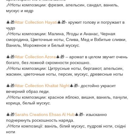
🎶Ноты композиции: фрезия, апельсин, сандал, ваниль,
мускус и кедр
⠀
🎄🎁
Attar Collection Hayati
🎄🎁- кружит голову и погружает в
чудо
🎶Ноты композиции: Малина, Ягоды и Ананас, Черная
смородина, Цветочные ноты, Слива, Мед и Взбитые сливки,
Ваниль, Мороженое и Белый мускус.
⠀
🎄🎁
Attar Collection Azora
🎄🎁 – аромат в целом звучит очень
богато, без ложной скромности роскошно.
🎶Ноты композиции: Цитрусные ноты, бергамот, апельсин,
жасмин, цветочные ноты, персик, мускус, древесные ноты
⠀
🎄🎁
Attar Collection Khaltat Night
🎄🎁- достойно украсит
вечерний образ леди.
🎶Ноты композиции: красное яблоко, вишня, ваниль, пачули,
корица, белый мускус.
⠀
🎄🎁
Sarahs Creations Ehsas Al Hub
🎄🎁- изысканно
подчеркнуть роскошность наряда.
🎶Ноти композиції: ваніль, білий мускус, пудрові ноти, східні
ноти